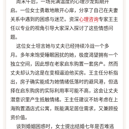
周末午后，一场充满温度的心理沙龙如期开
启。一位女士勇敢地敞开心扉，分享了自己在夫妻
关系中遇到的困惑与迷茫。资深
心理咨询
专家王主
任以专业的视角引导大家深入探讨了这些情感问
题。
这位女士坦言她与丈夫已经持续冷战一个多
月。多年来饱受睡眠困扰的她，极度渴望拥有一个
独立空间，因此想在老家启东购置一套房产。然而
丈夫却认为这是在变相逼迫他买房。王主任分析指
出，房子确实能成为她情绪低落时的避风港，但选
择在启东购房的实际利用率可能不高，这会让丈夫
潜意识里产生抵触情绪。王主任建议不妨考虑在上
海购置酒店式公寓，既能满足居住需求，又兼顾投
资价值。
谈到婚姻困惑时，女士提出结婚七年是否难逃