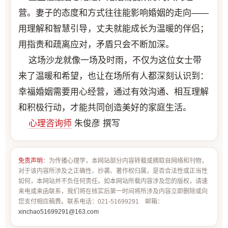
营。妻子的态度和方式往往能影响婚姻的走向——
用理解和智慧引导，丈夫就能成长为温暖的伴侣；
用指责和疏离应对，矛盾只会不断加深。
这场沙龙就像一场及时雨，不仅为这位女士带
来了温暖和希望，也让在场所有人都深刻认识到：
幸福婚姻需要用心经营，通过有效沟通、相互理解
和积极行动，才能共同创造美好的家庭生活。
心理咨询师
朱俊彦 撰写
免责声明
：为传播心理学，本网站部分内容转载或摘取自网络和刊物，
对于该内容所涉及之正确性、抄袭、著作权归属，是否合法性或正当性
如何，本网站并不负任何责任。如本网站所载内容涉及您的版权，请速
来电或来函联系，我们将在核实后第一时间将所涉及内容立即删除或向
您支付相应稿费。联系电话：021-51699291 邮箱：
xinchao51699291@163.com