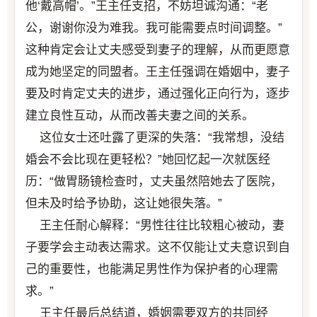
他‘戴高帽’。”王主任支招，不妨坦诚沟通：“老
公，谢谢你没为难我。我可能需要点时间调整。”
这种肯定会让丈夫感受到妻子的理解，从而更愿意
成为她坚定的同盟者。王主任强调在婚姻中，妻子
要及时肯定丈夫的进步，通过强化正向行为，逐步
建立良性互动，从而改善夫妻之间的关系。
这位女士还吐露了更深的失落：“我常想，没结
婚会不会比现在更轻松？”她回忆起一次就医经
历：“做胃肠镜检查时，丈夫虽然陪她去了医院，
但未及时给予协助，这让她很失落。”
王主任耐心解释：“男性往往比较粗心被动，妻
子要学会主动表达需求。这不仅能让丈夫意识到自
己的重要性，也能满足男性作为保护者的心理需
求。”
王主任最后总结道，婚姻需要双方的共同经