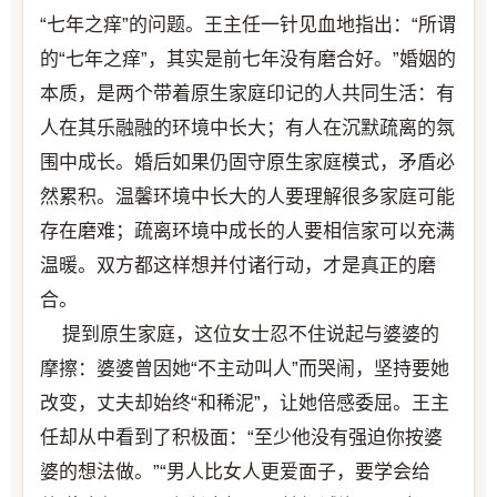
“七年之痒”的问题。王主任一针见血地指出：“所谓
的“七年之痒”，其实是前七年没有磨合好。”婚姻的
本质，是两个带着原生家庭印记的人共同生活：有
人在其乐融融的环境中长大；有人在沉默疏离的氛
围中成长。婚后如果仍固守原生家庭模式，矛盾必
然累积。温馨环境中长大的人要理解很多家庭可能
存在磨难；疏离环境中成长的人要相信家可以充满
温暖。双方都这样想并付诸行动，才是真正的磨
合。
提到原生家庭，这位女士忍不住说起与婆婆的
摩擦：婆婆曾因她“不主动叫人”而哭闹，坚持要她
改变，丈夫却始终“和稀泥”，让她倍感委屈。王主
任却从中看到了积极面：“至少他没有强迫你按婆
婆的想法做。”“男人比女人更爱面子，要学会给