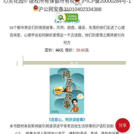
于京
心灵花园© 版权所有保留所有权利
沪ICP备20000284号-1
超
沪公网安备31010402334388
《爱，可以不伤》
39个都市男女们的情感故事，茫然、困惑、痛苦、失落的他们走进了心理
咨询室，心理学会如何解析爱情这一千古谜题，他们的爱情之路将被引向
何方
定价：
30
元 现价：
30.00
元
购 买
详 细
《百家心，阿庆讲故事》
分享
本书题材来自新闻娱乐频道讲述平常老百姓生活琐事的沪语栏目剧《百家
心》。故事主讲人陈国庆以平实、谦和的语调，真诚、质朴的风格