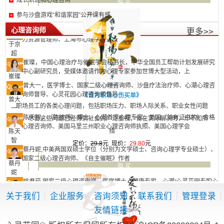
成长轨迹和心理咨询
购 买
理咨询师
姚君
详 细
参与沙盘游戏“和谐家园”公开课有感
茹
于京超,国家二级心理咨询师、心灵花园心理咨询师督导国家职业律师、人
心理咨询师
更多>>
力资源管理师、上海市心理学会会员
于京
超
崔璨，中国心理治疗与催眠学会秘书长，中华全国员工帮助计划发展研究
中心副研究员，受媒体邀请作为心理专家参加世博大型活动，上
崔璨
曾大一，医学博士、国家二级心理咨询师、沙盘疗法治疗师、心潮心理咨
询师督导、心灵花园心理咨询师督导
《谁为职场心伤买单》
曾大
一
职场员工的各类心理问题，包括职场压力、职场人际关系、职业女性问题
陈天智，（陈彼得）博士，心潮首席心理专家，美国（持有证书的）合格
等。尽管这些问题已经得到社会的广泛重视，但在实际解决时，却不知所
心理咨询师、美国马里兰州职业心理咨询师执照、美国心理学会
陈天
措
智
定价：
29.8
元 现价：
29.80
元
蔡丹妮,中美两国双硕士学位（分别为文学硕士、咨询心理学专业硕士）、
国家二级心理咨询师、《自主催眠》作者
蔡丹
购 买
妮
详 细
姚君茹,国家二级心理咨询师、医学博士、健康专家、心潮/心灵花园专职心
理咨询师
姚君
关于我们
企业服务
咨询须知
联系我们
管理登录
茹
友情链接
于京超,国家二级心理咨询师、心灵花园心理咨询师督导国家职业律师、人
力资源管理师、上海市心理学会会员