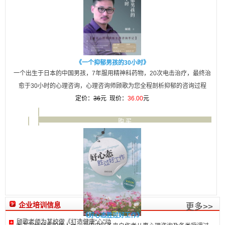
《一个抑郁男孩的30小时》
一个出生于日本的中国男孩，7年服用精神科药物，20次电击治疗，最终治
愈于30小时的心理咨询，心理咨询师顾歌为您全程剖析抑郁的咨询过程
定价：
36
元 现价：
36.00
元
购 买
详 细
企业培训信息
更多>>
《好心态胜过好工作》
顾歌老师为某校做《打造健康“心”动