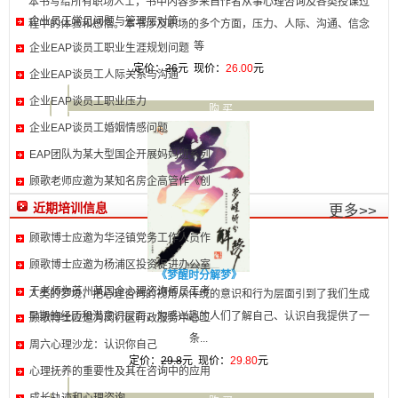
本书写给所有职场人士，书中内容多来自作者从事心理咨询及各类授课过
企业员工常见问题与管理层对策
程中的体验和感悟。本书涉及职场的多个方面，压力、人际、沟通、信念
等
企业EAP谈员工职业生涯规划问题
定价：
26
元 现价：
26.00
元
企业EAP谈员工人际关系与沟通
企业EAP谈员工职业压力
购 买
详 细
企业EAP谈员工婚姻情感问题
EAP团队为某大型国企开展妈妈班系列
崔璨，中国心理治疗与催眠学会秘书长，中华全国员工帮助计划发展研究
顾歌老师应邀为某知名房企高管作《创
中心副研究员，受媒体邀请作为心理专家参加世博大型活动，上
崔璨
近期培训信息
更多>>
曾大一，医学博士、国家二级心理咨询师、沙盘疗法治疗师、心潮心理咨
询师督导、心灵花园心理咨询师督导
顾歌博士应邀为华泾镇党务工作人员作
曾大
一
顾歌博士应邀为杨浦区投资促进办公室
《梦醒时分解梦》
陈天智，（陈彼得）博士，心潮首席心理专家，美国（持有证书的）合格
于老师为苏州某国企心理咨询师员工考
心理咨询师、美国马里兰州职业心理咨询师执照、美国心理学会
人类的梦境，把心理咨询的视角从传统的意识和行为层面引到了我们生成
陈天
早期的经历和潜意识层面，为感兴趣的人们了解自己、认识自我提供了一
智
顾歌博士应邀为闵行区行政服务中心工
蔡丹妮,中美两国双硕士学位（分别为文学硕士、咨询心理学专业硕士）、
条...
周六心理沙龙：认识你自己
国家二级心理咨询师、《自主催眠》作者
蔡丹
定价：
29.8
元 现价：
29.80
元
心理抚养的重要性及其在咨询中的应用
妮
姚君茹,国家二级心理咨询师、医学博士、健康专家、心潮/心灵花园专职心