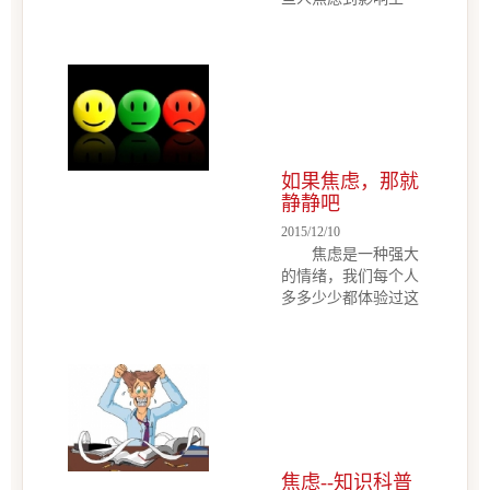
虑、抑郁障碍。而处
活，比如出现下面一
于更年期的人具有以
些症状，就需要看心
下典型症状：潮热、
理医生了。1.过度担
夜汗症状，这些症状
心。广泛性焦虑症的
对于焦虑、抑郁障碍
特点就是思虑过多。
的症状会有不同程度
若一周担忧超过4
的加重；从另一...
天，持续半年，并且
恶劣情绪让人痛苦，
如果焦虑，那就
并影响生活和工作，
静静吧
就可能是焦虑症了每
2015/12/10
个人都有紧张或焦虑
焦虑是一种强大
的时候，但有些人焦
的情绪，我们每个人
虑到影响生活，比如
多多少少都体验过这
出现下面一些症状，
种情绪。那么，焦虑
就需要看心理医生
袭来的时候，你可以
了。 1.过度担
做些什么呢？最近有
心。广泛性焦虑症的
研究者指出，这时
特点就是思虑过多。
候，发个呆也许就是
若一周担忧超过4
最好的方法哦。这其
天，持续半年，并且
中有何缘由呢？接下
恶劣情绪让人痛苦，
来，就让我们一起来
并影...
焦虑--知识科普