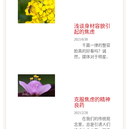
浅谈身材容貌引
起的焦虑
2021/6/30
千篇一律的整容
脸真的好看吗？诚
然，媒体对于明星、
健身达人的大肆宣扬
或多或少影响着我们
对“美”的认知，可我
们不能让审美变得更
多元化一点吗？不可
否认可能会有别人的
指指点点或者异样的
克服焦虑的精神
目光，可我们不是为
良药
了别人而活，我们都
2021/2/28
是独一无二的存在，
在我们的传统观
毕竟你若盛开，清风
念里，总是引诱人们
自来。 当今时代，