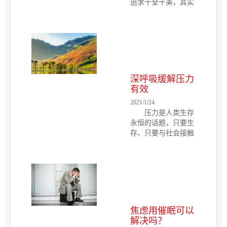
追求十全十美，其实
越来越多的人过分关
人类是地球上最高级
注身材和容貌，“容
的社会性动物，每个
貌焦虑症”“形体焦虑
人有自己的“自我意
症”类的词汇的出
像”，每个人的个
现，也或多或少从医
性、能力、社会作用
学角度投射出了这类
等，都是他人不可替
现象的普遍性和严重
代的。所以要排除来
性。很多人都说“这
深呼吸缓解压力
自社会的心理压力所
是一个看...
有效
造成的焦虑，就必须
2021/1/24
改变自己纳想法、活
压力是人类生存
法。 除了职场焦
永恒的话题，只要生
虑，还有亲友焦虑、
存、只要与社会接触
校友焦虑、餐桌焦虑
就有压力，也就是
等等形形色色的焦虑
说：压力无处不在，
情绪不胜枚举，它们
压力是无法从根源上
像病菌一样侵蚀着人
消除的。世界上所有
们的精神和机体，不
的压力都来自内心的
仅妨碍一个人畅通无
焦虑，焦虑则是人们
阻地进入人际交往，
在遇到压力时，产生
还会直接...
焦虑用催眠可以
的不良情绪。压力只
解决吗？
有通过转化，成为焦