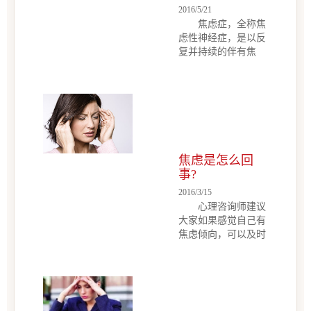
虑情绪，才会作用于
2016/5/21
人们心理。从心理学
焦虑症，全称焦
角度分析：只有缓解
虑性神经症，是以反
焦虑情绪，才能真正
复并持续的伴有焦
释放心理压力。 网
虑、恐惧、担忧、不
友在微博上询问：
安等症状和植物神经
“最近刚从甲方跳槽
紊乱的精神症障碍，
到乙方，由于自己本
当感觉自己被焦虑缠
身性格比较内向，再
绕的时候，一定要自
加上在乙方本身就比
己善于调节，走出这
甲方压力大，所以最
个心理的障碍区，那
焦虑是怎么回
近感觉有点压抑，想
么要怎么进行调节呢
事?
要释放一下压力，但
焦虑症，全称焦虑性
却不知道应该怎样
神经症，是以反复并
2016/3/15
做...
持续的伴有焦虑、恐
心理咨询师建议
惧、担忧、不安等症
大家如果感觉自己有
状和植物神经紊乱的
焦虑倾向，可以及时
精神症障碍，当感觉
寻求帮助。尽快解决
自己被焦虑缠绕的时
自己的问题。以免给
候，一定要自己善于
家人和朋友带来不好
调节，走出这个心理
的影响经常会有朋友
的障碍区，那么要怎
说我最近很焦虑，好