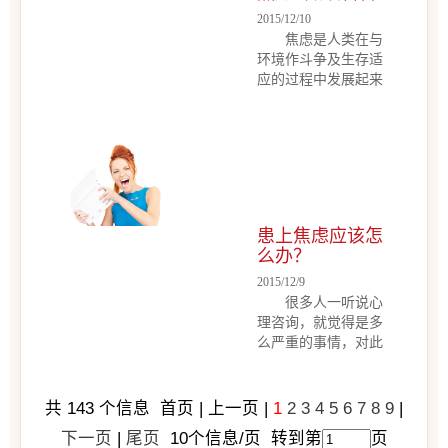
和心理咨询师来了解
2015/12/10
下吧焦虑是一种强大
焦虑是人类在与
的情绪，我们每个人
环境作斗争及生存适
多多少少都体验过这
应的过程中发展起来
种情绪。那么，焦虑
的基本人类情绪，焦
袭来的时候，你可以
虑并不意味着都是有
做些什么呢？最近有
临床意义的病理情
研究者指出，这时
绪，在应激面前适度
候，发个呆也许就是
的焦虑具有积极的意
最好的方法哦。这其
义，它可以充分地调
中有何缘由呢？接下
动身体各脏器的技
来，就让我们一起来
患上焦虑应该怎
能，适度提高大脑的
和心理咨...
么办？
反应速度和警觉性焦
虑是人类在与环境作
2015/12/9
斗争及生存适应的过
很多人一听说心
程中发展起来的基本
理咨询，就觉得是多
人类情绪，焦虑并不
么严重的事情，对此
意味着都是有临床意
甚至还有些抵触。因
义的病理情绪，在应
此在患上各类心理疾
激面前适度的焦虑具
病的时候，选择一拖
共
143
个信息 首页 | 上一页 |
1
2
3
4
5
6
7
8
9
|
有积极的意义，它可
再拖，而没有其他支
下一页
|
尾页
10
个信息/页 转到第
页
以充分地调动身体各
持途径的帮助后，很