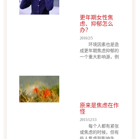
么进行调节呢?
像也没有遇到什么事
自...
情。我会突然很紧
张，就开始各种担
更年期女性焦
心。感觉自己可能会
虑、抑郁怎么
碰上很糟糕的事。之
办？
后就会想很多，很烦
2016/2/5
躁，很难静下心来工
环境因素也是造
作，学习。 那么
成更年期焦虑抑郁的
焦虑症到底是怎么回
一个重大影响源，例
事？对心理学...
如最典型，最常见的
有，社会角色的转
变，退休、下岗；家
庭关系的变化；离
异、子女长大成人离
家；亲人或朋友患病
或去世。以上三点均
原来是焦虑在作
可导致更年期高发焦
怪
虑、抑郁障碍研究发
现，人到中年，高血
2015/12/13
压、糖尿病、冠心病
每个人都有紧张
等新患或伴随的疾病
或焦虑的时候，但有
也易于诱发或加重焦
些人焦虑到影响生