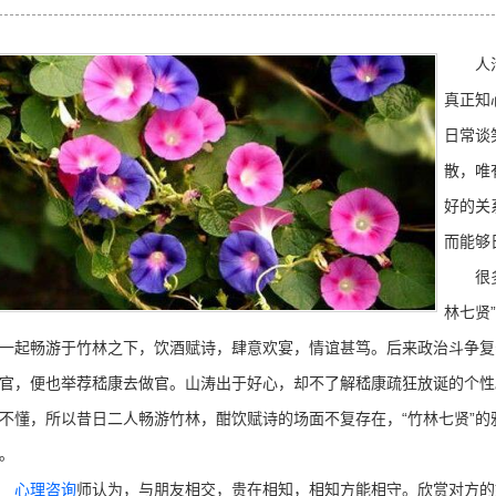
人活一
真正知
日常谈
散，唯
好的关
而能够
很多朋
林七贤
一起畅游于竹林之下，饮酒赋诗，肆意欢宴，情谊甚笃。后来政治斗争复
官，便也举荐嵇康去做官。山涛出于好心，却不了解嵇康疏狂放诞的个性
不懂，所以昔日二人畅游竹林，酣饮赋诗的场面不复存在，“竹林七贤”
。
心理咨询
师认为，与朋友相交，贵在相知，相知方能相守。欣赏对方的