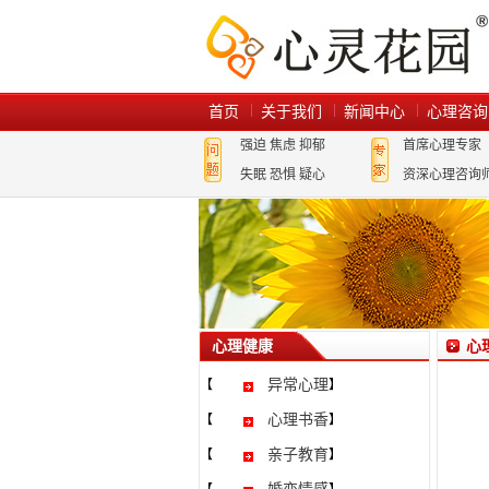
首页
关于我们
新闻中心
心理咨询
强迫
焦虑
抑郁
首席心理专家
失眠
恐惧
疑心
资深心理咨询
心理健康
心
异常心理
【
】
心理书香
【
】
亲子教育
【
】