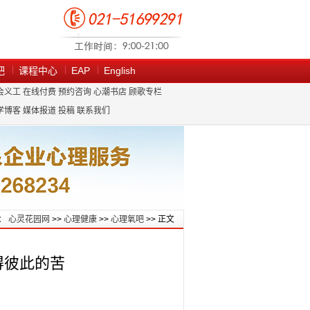
吧
课程中心
EAP
English
会义工
在线付费
预约咨询
心潮书店
顾歌专栏
学博客
媒体报道
投稿
联系我们
：
心灵花园网
>>
心理健康
>>
心理氧吧
>> 正文
得彼此的苦