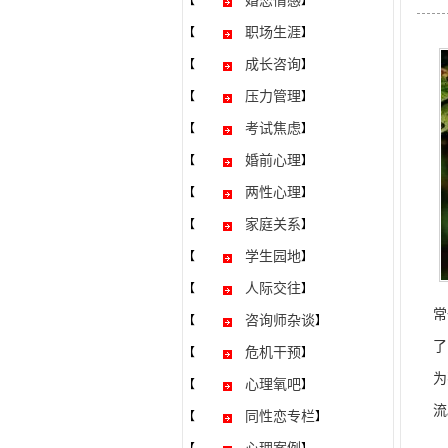
婚恋情感
【
】
职场生涯
【
】
成长咨询
【
】
压力管理
【
】
考试焦虑
【
】
婚前心理
【
】
两性心理
【
】
家庭关系
【
】
学生园地
【
】
人际交往
【
】
常
咨询师杂谈
【
】
了
危机干预
【
】
为
心理氧吧
【
】
流
同性恋专栏
【
】