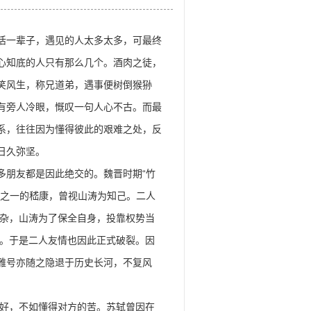
辈子，遇见的人太多太多，可最终
心知底的人只有那么几个。酒肉之徒，
笑风生，称兄道弟，遇事便树倒猴狲
有旁人冷眼，慨叹一句人心不古。而最
系，往往因为懂得彼此的艰难之处，反
日久弥坚。
友都是因此绝交的。魏晋时期“竹
”之一的嵇康，曾视山涛为知己。二人
杂，山涛为了保全自身，投靠权势当
。于是二人友情也因此正式破裂。因
的雅号亦随之隐退于历史长河，不复风
好，不如懂得对方的苦。苏轼曾因在