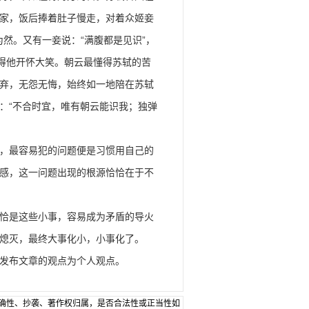
家，饭后捧着肚子慢走，对着众姬妾
为然。又有一妾说：“满腹都是见识”，
惹得他开怀大笑。朝云最懂得苏轼的苦
弃，无怨无悔，始终如一地陪在苏轼
：“不合时宜，唯有朝云能识我；独弹
，最容易犯的问题便是习惯用自己的
感，这一问题出现的根源恰恰在于不
恰是这些小事，容易成为矛盾的导火
熄灭，最终大事化小，小事化了。
发布文章的观点为个人观点。
确性、抄袭、著作权归属，是否合法性或正当性如