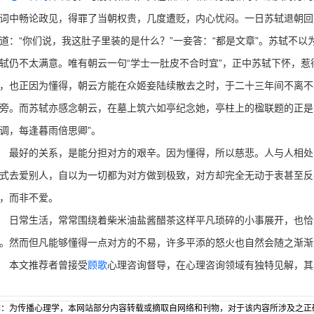
词中畅论政见，得罪了当朝权贵，几度遭贬，内心忧闷。一日苏轼退朝回
道：“你们说，我这肚子里装的是什么？”一妾答：“都是文章”。苏轼不以
轼仍不太满意。唯有朝云一句“学士一肚皮不合时宜”，正中苏轼下怀，
，也正因为懂得，朝云方能在众姬妾陆续散去之时，于二十三年间不离不
旁。而苏轼亦感念朝云，在墓上筑六如亭纪念她，亭柱上的楹联题的正是
调，每逢暮雨倍思卿”。
好的关系，是能分担对方的艰辛。因为懂得，所以慈悲。人与人相处
式去爱别人，自以为一切都为对方做到极致，对方却完全无动于衷甚至反
，而非不爱。
常生活，常常围绕着柴米油盐酱醋茶这样平凡琐碎的小事展开，也恰
。然而但凡能够懂得一点对方的不易，许多平添的怒火也自然会随之渐渐
本文推荐者曾接受
顾歌
心理咨询督导，在心理咨询领域有独特见解，其
明
：为传播心理学，本网站部分内容转载或摘取自网络和刊物，对于该内容所涉及之正