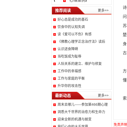
心理案例
【
】
诗
推荐阅读
更多>>
问
好心态是成功的基石
苏
饮食中的认知失调
读《爱可以不伤》有感
楚
《佛教心理学正念治疗法》读后
身
认识进食障碍
古
当吃饭成为耻辱
最
人际关系的建立、维护与修复
方
工作中的幸福感
工作与家庭的平衡
懂
升华你的攻击性
日
最新动态
更多>>
索
周末去哪儿——参加第466期心理
洞悉大千世界的治愈力和生命力
迎来全新的机遇与蜕变
免责声
我们心中的大千世界