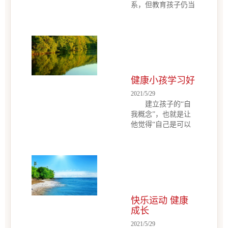
系，但教育孩子仍当
培养孩子不迷信权
以理服人。惩罚只是
威，其实可以从父母
手段而不是目的，因
本身不强迫孩子亦步
此，惩罚之后必须要
亦趋跟着游戏规则玩
及时与孩子说理，否
耍开始。 要让孩子
则，孩子在忍受了惩
自主玩耍，当然要给
罚之后还将会依然如
孩子提供足够的材
故。所以，家长在罚
健康小孩学习好
料。孩子一次次搭积
了孩子以后要通过说
木，一次次垮下来，
2021/5/29
理、剖析的方式使孩
再搭再垮，此时千万
建立孩子的“自
子明白他为什么会受
别急着去帮忙，他正
我概念”，也就是让
罚、知道犯错误的原
在学习解决问题。孩
他觉得“自己是可以
因，讲清楚如果坚持
子在做创意的时候，
的”，有了这种“自我
犯下去将有什么后
别去打搅他。...
概念”，才会有动
果。因此，让孩子明
力，父母可以用具象
白自己受罚的原因才
的方式帮助小孩，例
是根除错误的关键，
如答题时，五题里面
说理是惩罚孩子之后
答错了三题，鼓励他
不可或缺的一个重要
还有进步的空间，让
步骤。 孩子犯了错
快乐运动 健康
他明白自己可以往上
误,有时父母真是不
成长
做得更好。 孩子不
知道该怎么惩罚才
2021/5/29
爱念书，学习意愿低