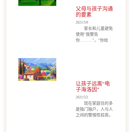
健康优秀地成长，最
折。这些人为制造的
重要的就是“运动”！
父母与孩子沟通
挫折，并不是宝宝发
心理专家认为，从运
的要素
展某种能力所需要
动中，孩子能够用身
的，它会唤醒宝宝对
2021/5/9
体的各种感官（眼、
自我能力不良的认
家长和儿童避免
耳、鼻、口、皮
知，认为自己是无能
使用“我警告
肤、...
的，产生严重的自卑
你………”，“你给
感。周游今年35岁
我………”，“你怎么
了，女儿4岁，我们
这么笨………”，“我
做了一个记事本，记
不同意。”威胁，命
录了女儿成长过程中
令，拒绝谴责，条
成功的每一步，第一
款。也许你不能控制
次会走，第一次会叫
自己说的话，在孩子
人，第一次自己吃
幼小的心灵中产生了
让孩子远离“电
饭……现在每天我们
重大的影响。当你生
子海洛因”
都跟女儿一起把当天
气时，必须使他的情
2021/5/2
她成功的小事记录下
绪稳定后，再与孩子
现在家庭住的多
来。我们希望女儿知
谈话，因为人们的愤
是独门独户，人与人
道她是有...
怒是非理性的，不要
之间的警惕性较高，
让非理性的情绪控制
邻里之间来往不多，
你的语言。 1，把
本着安全第一的原
自己变成了一个孩