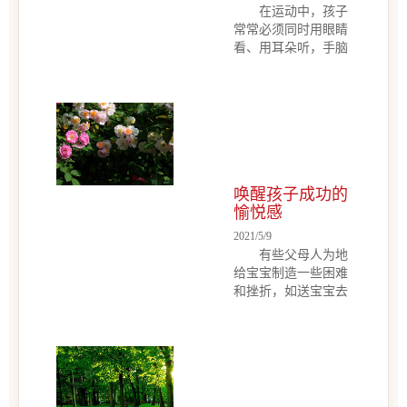
好,打吧,也解决不了
在运动中，孩子
落，是最让父母头痛
问题。 眼下，随着
常常必须同时用眼睛
的问题。有些家长每
家庭教育知识的日益
看、用耳朵听，手脑
天紧盯孩子功课，提
普及，“重教轻罚”已
并用地去完成许多任
供他们最好的学习资
成广大...
务。而这些看似平常
源──买教材、送去
的举动，却扎扎实实
补习，甚至为小孩打
地不断刺激我们的左
理一切生活所需，但
右脑，使我们的左右
孩子依然不愿...
脑都能够得到平衡的
发展，帮助孩子将来
唤醒孩子成功的
无论写字、算数都能
愉悦感
学得快又好。而更重
要的是，从运动中孩
2021/5/9
子能够学习与人相
有些父母人为地
处、合作，处理和别
给宝宝制造一些困难
的孩子发生的冲突，
和挫折，如送宝宝去
控制自己的情绪；在
参加各种吃苦夏令
比赛中，孩子也学着
营，让宝宝参加比
面对成功和失败。
赛，要求他获胜。当
父母望子成龙、成凤
他失败时，不会帮助
的心情当然不难了
他消除不良影响，却
解，其实要孩子能够
认为是他承受不了挫