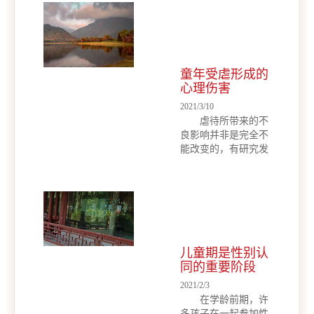
则，孩子多数被要求
子，和孩子到一
留在家中过假期。由
块； 在孩子面前，
于没有其他的健康活
很多父母都喜欢用训
动吸引孩子的兴趣，
斥和居高临下的态度
孩子们就只能在家看
对待孩子，孩子在家
电视、上网，逐渐沉
童年受虐形成的
里没有玩伴，这样
迷于电脑游戏。电脑
心理伤害
会...
游戏大部分都是暴力
2021/3/10
游戏，要通关就要不
虐待所带来的不
断地杀人，有些平时
良影响并非是完全不
在学校受了委屈，或
能改变的，有研究发
者学习压力大，或者
现良好的人际交往和
被同学欺负，被老师
关系模式能够在一定
责骂，或者觉得孤独
程度上减轻虐待造成
的学生，都在网络游
的伤害。然而，毕竟
戏中通过不断升级装
如之前所说的，受虐
备、加深功力，拼命
者易于表现出的抑郁
杀人来排解压力。
和退缩使得拥有良好
儿童期是性别认
在心理咨询师的办公
交往变得有些困难，
同的重要阶段
桌上堆了一叠笔触稚
因此他们未来的发展
嫩的儿童画。“这是
2021/2/3
可能更需要社会的关
一个五岁的小女孩画
在学龄前期，许
注以及家庭的积极支
的兔子，她把兔子脚
多孩子在一起参加性