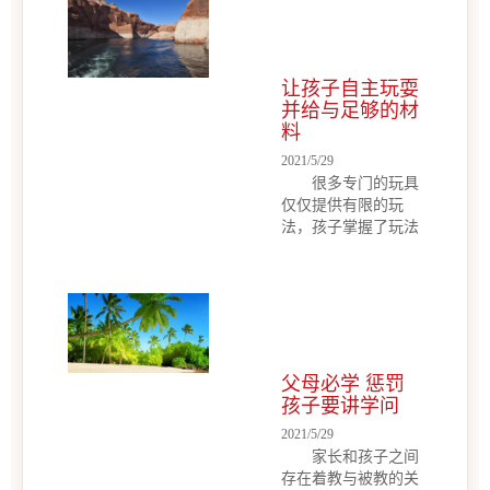
让孩子自主玩耍
并给与足够的材
料
2021/5/29
很多专门的玩具
仅仅提供有限的玩
法，孩子掌握了玩法
熟悉了结果之后，当
然会厌倦。如果想要
延长你给孩子买的玩
具的“玩耍寿命”，尝
试让孩子随心所欲地
去玩它们，不要或明
或暗地强怕或诱使孩
父母必学 惩罚
子去按照纸盒上的游
孩子要讲学问
戏规则玩。玩具是拿
2021/5/29
来玩的，孩子只要在
家长和孩子之间
玩，你就不必担心浪
存在着教与被教的关
费了玩具的价值。要