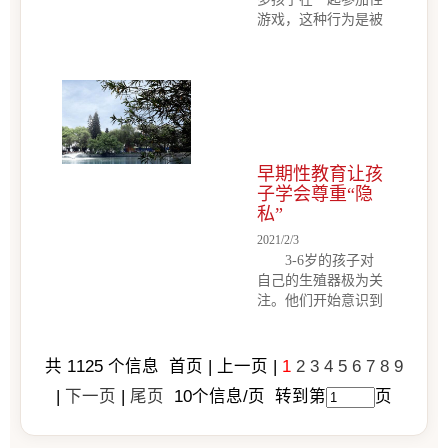
持。那么，一旦孩子
上的爪子都画出来
游戏，这种行为是被
遭受到伤害甚至虐
了，这证明她很细
双方对人身体强烈的
待，用什么样的方法
腻、很敏感，内心世
好奇心和不断增加的
才能更好地抚慰
界也很丰富。”原
生殖系统的感受而刺
他? 首先，影响儿
来，让...
激起来的。总的说
童认知的发展，受过
来，父母对此不应该
虐待的儿童更容易把
过分担心。如果你意
交往对象知觉为敌意
识到了孩子们在做性
的，也影响到与他人
早期性教育让孩
游戏，很自然地制止
情感的感知和推理。
子学会尊重“隐
他们，并且帮助孩子
这种归因的偏差以及
私”
们找一个更有意思的
心理理论的欠缺与其
游戏去做，同时提醒
2021/2/3
认知控制能力出现的
孩子：性是一种个人
3-6岁的孩子对
缺陷有...
隐私的活动，并且其
自己的生殖器极为关
他人的身体也是个人
注。他们开始意识到
隐私。 对所有的孩
生殖器所带来的大量
子来说，从学龄期到
愉快刺激，这时玩弄
小学期，是他们性别
生殖器的频率增加了
共
1125
个信息 首页 | 上一页 |
1
2
3
4
5
6
7
8
9
认同的重要时期。这
许多。许多孩子会在
|
下一页
|
尾页
10
个信息/页 转到第
页
些感觉不会消失，但
公共场合玩弄生殖
这些性本能的东西在
器，使父母感到尴
这一段时期并不是非
尬，例如：小男孩会