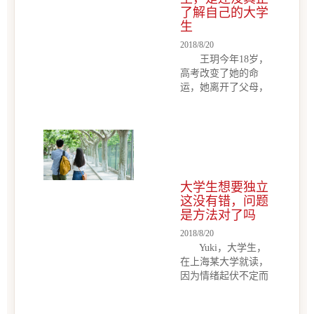
了解自己的大学
亲做沟通伊敏的爸爸
生
是个老烟枪，每天饭
后必定点一支烟，不
2018/8/20
抽，闻着也是香的。
王玥今年18岁，
伊敏从小就对烟敏
高考改变了她的命
感，每当看到父亲在
运，她离开了父母，
晚饭后抽烟，这心里
独自一人来到了深
就恨得牙痒痒，因为
圳。一个人在外，父
这会让伊敏觉得无法
母总会有担心，王玥
呼吸。她不希望自己
到学校报道之后，和
的的父亲抽烟。她试
父母的沟通总是报喜
图和父亲做沟...
不报忧。心理咨询师
大学生想要独立
认为，这样懂事的孩
这没有错，问题
子，总是让人心疼的
是方法对了吗
案例概述： 王玥
今年18岁，高考改变
2018/8/20
了她的命运，她离开
Yuki，大学生，
了父母，独自一人来
在上海某大学就读，
到了深圳。一个人在
因为情绪起伏不定而
外，父母总会有担
来到心理咨询中心进
心，王玥到学校报道
行咨询。Yuki性格活
之后，和父母的沟通