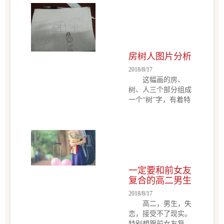
波开朗，咨询过程
总是报喜不报忧。心
中，显示出了她能言
理咨询师认为，这样
善道的一面。在心理
懂事的孩子，总是让
咨询的了解下，得知
人...
Yuki的父亲是一名警
察，对孩子的教育总
房树人图片分析
是持严肃的态度案例
2018/8/17
概述： Yuki，大
这幅画的房、
学生，在上海某大学
树、人三个部分组成
就读，因为情绪起伏
一个“树”字，有着特
不定而来到心理咨询
殊的美感，创意并且
中心进行咨询。Yuki
灵动，有童话一样的
性格活波开朗，咨询
感觉。作者很有艺术
过程中，显示出了她
细胞，非常有创意，
能言善道的一
心思细腻、注重细
面。 在心理咨询
节，有完美主义倾
的了解下，得知Yuki
一定要和前女友
向。但不太能面对现
的父亲是一...
复合的高二男生
实，常常沉湎于过去
的创伤这幅画的房、
2018/8/17
树、人三个部分组成
高二，男生，失
一个“树”字，有着特
恋，接受不了现实。
殊的美感，创意并且
特别想跟前女友复