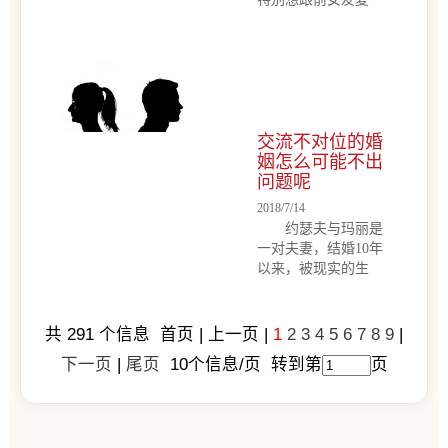
灵动，有童话一样的
合，刚来咨询时哭得
感觉。作者很有艺术
不行，已经影响平时
细胞，非常有创意，
的学习。这个男生就
心思细腻、注重细
是想复合，说不想给
节，有完美主义倾
自己的人生留遗憾。
向。但不太能面对现
开始是女生提的，是
实，常常沉湎于过去
交流不对位的婚
女生主动追他，分手
的创伤，也...
姻怎么可能不出
也是女生提的，说忘
问题呢
不了前男友高二，男
生，失恋，接受不了
2018/7/14
现实。特别想跟前女
约瑟夫与玛丽是
友复合，刚来咨询时
一对夫妻，结婚10年
哭得不行，已经影响
以来，被现实的生
平时的学习。这个男
活，被高压的工作压
生就是想复合，说不
得喘不过气来。相关
想给自己的人生留遗
的心理测试表明约瑟
共
291
个信息 首页 | 上一页 |
1
2
3
4
5
6
7
8
9
|
憾。 开始是女生
夫有一定程度的抑郁
提的，是女生主动追
下一页
|
尾页
10
个信息/页 转到第
页
症， 而玛丽有一定
他，分手也是女生提
程度的焦虑症。那么
的，说忘不了...
他们之间家庭沟通模
式会因为工作受到怎