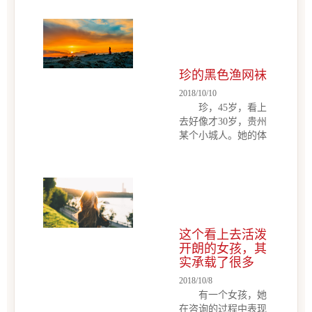
月，前几天和丈夫聊
天，丈夫说想要一个
女儿，希望像小美。
小美知道丈夫很爱自
己，虽然夫妻2个月
珍的黑色渔网袜
左右才见一次面，也
只有短短几天，但丈
2018/10/10
夫的爱一直都
珍，45岁，看上
在 &nbs...
去好像才30岁，贵州
某个小城人。她的体
型有些矮胖，大概
1.50米左右，穿着一
件大红色的T恤，一
条很短的黑裙，黑色
渔网袜。事情已经过
去很久，我仍然记得
这个看上去活泼
她的渔网袜和红衣短
开朗的女孩，其
裙，在她身上有一种
实承载了很多
惊人的生命力珍，45
岁，看上去好像才30
2018/10/8
岁，贵州某个小城
有一个女孩，她
人。她的体型有些矮
在咨询的过程中表现