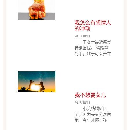
我怎么有想撞人
的冲动
2018/10/11
王女士最近感觉
特别困扰。 驾照拿
到手，终于可以开车
上班啦，那个开心
啊！经过半年谨小慎
微的尝试，现在已经
可以熟练地驾驶，但
是烦恼也随之而来。
她发现有些人就是不
我不想要女儿
遵守交通规则，不是
行人闯红灯横穿马
2018/10/11
路 &nbs...
小美结婚5年
了，因为夫妻分居两
地，今年才怀上孩
子。现在胎儿3个