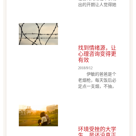
胖，大概1.50米左
出的开朗让人觉得她
右，穿着一件大红色
是一个很好亲近的女
的T恤，一条很短的
孩子。然而随着咨询
黑裙，黑色渔网袜。
的深入，心理咨询师
事情已经过去很久，
发现，她其实并没有
我仍然记得她的渔网
咨询师看见的这么开
袜和红衣短裙，在她
朗。她的内心有自己
身上有一种...
找到情绪源，让
的原则，却又因为家
心理咨询变得更
庭上的原因，总是感
有效
觉只有努力努力再努
力有一个女孩，她在
2018/9/12
咨询的过程中表现出
伊敏的爸爸是个
的开朗让人觉得她是
老烟枪，每天饭后必
一个很好亲近的女孩
定点一支烟，不抽，
子。然而随着咨询的
闻着也是香的。伊敏
深入，心理咨询师发
从小就对烟敏感，每
现，她其实并没有咨
当看到父亲在晚饭后
询师看见的这么开
抽烟，这心里就恨得
朗。她的内心有自己
牙痒痒，因为这会让
的原则，却又因为家
伊敏觉得无法呼吸。
庭上的原因，总是感
环境受挫的大学
她不希望自己的的父
觉只有...
生，是还没真正
亲抽烟。她试图和父