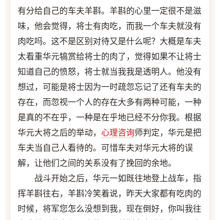
有分给自己的车夫羊斟。羊斟的心里一定很不是滋
味，他会觉得，将士有肉吃，而我一个车夫就没有
肉吃吗。这不是区别对待又是什么呢？大概是车夫
太看重华元犒赏给将士的肉了，觉得如果不让将士
知道自己的愤怒，将士就当我我是透明人。他没有
想过，可能是将士因为一时疏忽忘记了还有车夫的
存在，而忽视一个人的存在大多有两种可能，一种
是真的不在乎，一种是在乎地已经不分你我。根据
华元大将之后的举动，
心理咨询
师判定，华元是把
车夫当自己人看待的。可惜车夫对华元大将的误
解，让他们之间的关系没有了挽回的余地。
战斗开始之后，华元一如既往地登上战车，指
挥羊斟往右，羊斟冷笑着说，昨天大家都有吃肉的
时候，将军您怎么没想到我，现在倒好，你叫我往