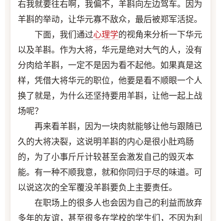
右我就要往右啊，我偏不，羊斟向左边驾车。因为
羊斟的举动，让华元寡不敌众，最后被郑军活捉。
下面，我们通过
心理学
的视角来分析一下华元
以及羊斟。作为大将，华元是绝对大气的人，没有
分肉给羊斟，一定不是因为看不起他。如果真是这
样，凭借大将华元的职位，他要是看不顺眼一个人
换了就是，为什么还坚持要用羊斟，让他一起上战
场呢？
再来看羊斟，因为一块肉就能够让他与跟随已
久的大将决裂，这说明羊斟的内心是很小肚鸡肠
的，为了小事斤斤计较甚至会激发自己的毁灭本
能。有一种不顺我意，就和你同归于尽的味道。可
以说这次的全军覆没羊斟要负上主要责任。
在职场上的很多人也会因为自己的利益而放弃
多年的友谊，甚至很多在学校的学生们，不因为利