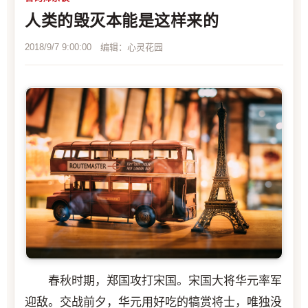
人类的毁灭本能是这样来的
2018/9/7 9:00:00 编辑：心灵花园
春秋时期，郑国攻打宋国。宋国大将华元率军
迎敌。交战前夕，华元用好吃的犒赏将士，唯独没