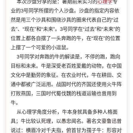
本次沙盘分享的是：暑期前来实习的
心理学
专
业的3号同学所摆的个人沙盘。沙盘的指定内容依
然是用三个沙具和围绕沙具的圈来代表自己的“过
去”、“现在”和“未来”。3号同学在“过去”和“未来”的
位置上都各自摆了一头奔跑的牛，在“现在”的位置
上摆了一个可爱的小逗鼠。
3号同学对奔跑的牛的解读是，不停的跑，跑向
目标和未来。牛是深受老百姓爱戴的动物，在中国
文化中是勤劳的象征。在农业时代，牛在耕田、交
通中都被广泛运用。战国时代的齐国还使用火牛阵
打败燕国，三国时代蜀伐魏的栈道运输也曾用到
牛。
从心理学角度分析，牛本身就具备多种人格面
具；牛比较认死理，以愚忠闻名。著名文豪鲁迅曾
说过：横眉冷对千夫指，俯首甘为孺子牛：形容对