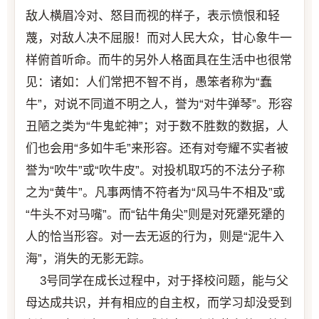
敌人横眉冷对、怒目而视的样子，表示愤恨和轻
蔑，对敌人决不屈服！而对人民大众，甘心象牛一
样俯首听命。而牛的另外人格面具在生活中也很常
见：诸如：人们常把不智不肖，愚笨者称为“蠢
牛”，对说不同道不明之人，誉为“对牛弹琴”。形容
丑陋之类为“牛鬼蛇神”；对于数不胜数的数据，人
们也会用“多如牛毛”来形容。还有对夸耀不实者被
誉为“吹牛”或“吹牛皮”。对投机取巧的不法分子称
之为“黄牛”。凡事两情不符者为“风马牛不相及”或
“牛头不对马嘴”。而“钻牛角尖”则是对死犟死犟的
人的恰当形容。对一去无返的行为，则是“泥牛入
海”，消失的无影无踪。
3号同学在成长过程中，对于择校问题，能与父
母达成共识，并有相应的自主权，而学习却没受到