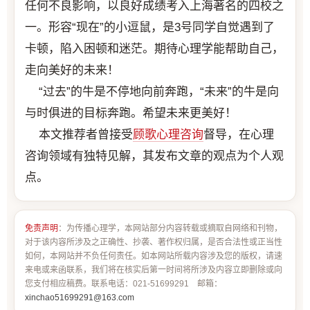
任何不良影响，以良好成绩考入上海著名的四校之
一。形容“现在”的小逗鼠，是3号同学自觉遇到了
卡顿，陷入困顿和迷茫。期待心理学能帮助自己，
走向美好的未来！
“过去”的牛是不停地向前奔跑，“未来”的牛是向
与时俱进的目标奔跑。希望未来更美好！
本文推荐者曾接受
顾歌
心理咨询
督导，在心理
咨询领域有独特见解，其发布文章的观点为个人观
点。
免责声明
：为传播心理学，本网站部分内容转载或摘取自网络和刊物，
对于该内容所涉及之正确性、抄袭、著作权归属，是否合法性或正当性
如何，本网站并不负任何责任。如本网站所载内容涉及您的版权，请速
来电或来函联系，我们将在核实后第一时间将所涉及内容立即删除或向
您支付相应稿费。联系电话：021-51699291 邮箱：
xinchao51699291@163.com