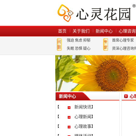
首页
关于我们
新闻中心
心理咨询
强迫
焦虑
抑郁
首席心理专家
失眠
恐惧
疑心
资深心理咨询
新闻中心
心
新闻快讯
【
】
心理新闻
【
】
心理故事
【
】