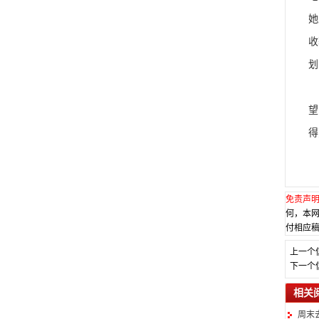
她
收
划
沙
望
得
免责声
何，本
付相应稿
上一个
下一个
相关
周末