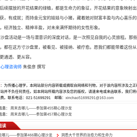
后续摆放的开花结果的绿植，都是生命力的象征，开花结果的意象映射出
获，有成就；而持金元宝的娃娃与小猪，藏着她对财富丰盈与内心喜乐的
，经济独立、精神丰盈，对未来满怀期待的女性形象。
盘活动是一场与潜意识的深度对话，是一次照见自我的心灵旅程。那些
，都在这方寸沙盘里，被看见、被接纳、被疗愈。愿我们都能带着这份从
更通透、更从容。
心理咨询师
朱俊彦 撰写
明
：为传播心理学，本网站部分内容转载或摘取自网络和刊物，对于该内容所涉及之正
网站并不负任何责任。如本网站所载内容涉及您的版权，请速来电或来函联系，我们将
费。联系电话：021-51699291 邮箱：
xinchao51699291@163.com
信息：
周末去哪儿——参加第455期心理沙龙
信息：
周末去哪儿——参加第457期心理沙龙
阅读
去哪儿——参加第466期心理沙龙
洞悉大千世界的治愈力和生命力