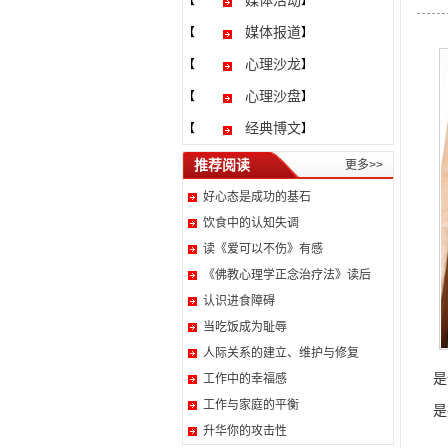
媒体活动
【
】
媒体报道
【
】
心理沙龙
【
】
心理沙盘
【
】
经典博文
【
】
推荐阅读
更多>>
好心态是成功的基石
饮食中的认知失调
读《爱可以不伤》有感
《佛教心理学正念治疗法》读后
认识进食障碍
当吃饭成为耻辱
人际关系的建立、维护与修复
是
工作中的幸福感
工作与家庭的平衡
是
升华你的攻击性
规