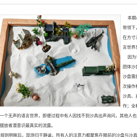
本期
带领下
在方寸
言世界
因为有
团体沙
沙盘需
次操作
沙具、
作；全
一个无声的语言世界，即便过程中有人因找不到沙具出声询问，其他人也
摆放者潜意识最真实的流露。
则明晰后，现场归于静谧，所有人的注意力都聚焦在眼前的沙盘与沙具