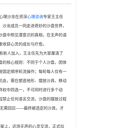
心理沙龙在资深
心理咨询
专家王主任
，沙龙成员一同走进奇妙的沙盘世界，
沙盘中照见潜意识的真相，在无声的语
里收获心灵的成长与疗愈。
新人加入，王主任先为大家厘清了
盘的核心规则：不同于个人沙盘，团体
按固定顺序轮流操作；每轮每人仅有一
机会，需在塑造地形、摆放沙具、移动
弃权中四选一，不可同时进行多个动
程禁止任何语言交流，沙盘的摆放过程
无需回应——最终被选定的沙具，才
架上，这场无声的心灵交流，正式拉