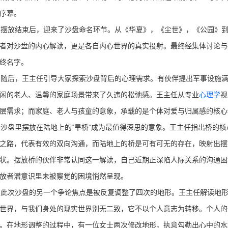
序幕。
放结束后，迎来了沙盘命名环节。从《华夏》，《尘世》，《公园》到
者对沙盘的内心解读，更是各自内心世界的真实投射。最终经集体讨论与
终名字。
后，王主任引导大家探索沙盘背后的心理需求。有伙伴提出军事设施满
闲的老人、温馨的家庭场景带来了久违的松弛感。王主任从专业
心理学
视
层需求；而家庭、老人与孩童的意象，承载的是个体对爱与归属感的核心
盘里摆放在陆地上的“旱桥”成为最值得深思的意象。王主任指出桥的核
之路，代表有效的双向沟通，而陆地上的桥是可有可无的存在，映射出摆
状。摆放桥的伙伴非常认同这一解读，自己近期正深陷人际关系的沟通困
放者潜意识里未被察觉的困境悄然呈现。
次沙盘的另一个争论焦点是被反复调整了四次的地形。王主任解读地形
世界，与我们身处的现实世界别无二致，它不以个人意志为转移。个人的
。在地形调整的过程中，有一位女士两次修改地形，执意勾勒出心中的水