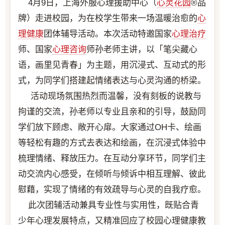
4月9日，上海外服心理援助中心（
心灵花园
®品
牌）走进校园，为在校学生带来一场温暖治愈的
心
理健康
团体辅导活动。本次活动特邀国家
心理治疗
师、国家
心理咨询
师孙老师主讲，以「笔尖藏心
语，画里见青春」为主题，用沉浸式、互动式的形
式，为同学们搭建起情绪表达与心灵沟通的桥梁。
活动现场氛围热烈而温馨，没有刻板的说教与
拘谨的交流，孙老师以专业且亲和的引导，鼓励同
学们放下顾虑、敞开心扉。大家通过OH卡、绘画
等轻松有趣的方式去表达和绘画，在沉浸式体验中
梳理情绪、释放压力。在互动分享环节，同学们主
动交流内心感受，在倾听与倾诉中相互理解、彼此
慰藉，实现了情绪的有效疏导与心灵的自我疗愈。
此次团辅活动兼具专业性与实用性，既贴合青
少年心理发展特点，又精准回应了校园心理健康教