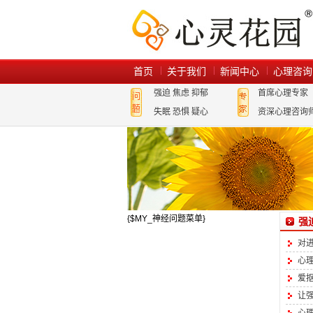
首页
关于我们
新闻中心
心理咨询
强迫
焦虑
抑郁
首席心理专家
失眠
恐惧
疑心
资深心理咨询
{$MY_神经问题菜单}
强
对
心
爱
让