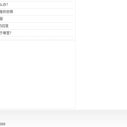
么办？
度的恐惧
服
的囚笼
于哪里？
388