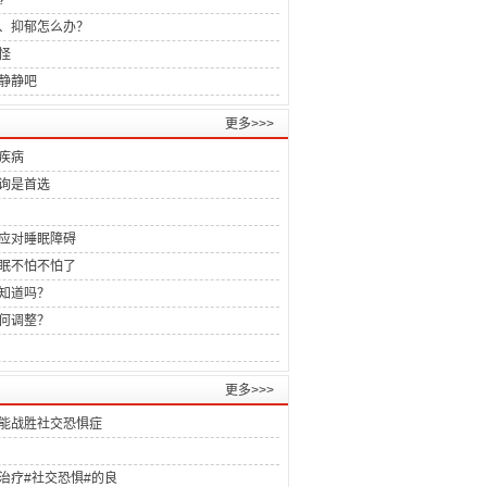
?
、抑郁怎么办？
怪
静静吧
更多>>>
疾病
询是首选
应对睡眠障碍
眠不怕不怕了
知道吗？
何调整？
更多>>>
能战胜社交恐惧症
治疗#社交恐惧#的良