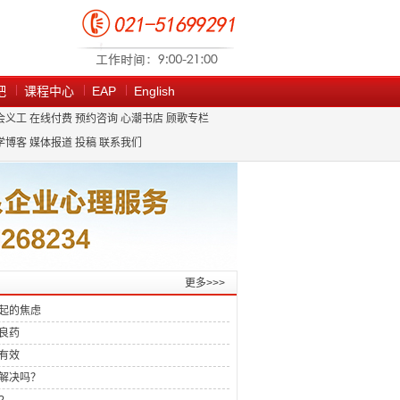
吧
课程中心
EAP
English
会义工
在线付费
预约咨询
心潮书店
顾歌专栏
学博客
媒体报道
投稿
联系我们
更多>>>
起的焦虑
良药
有效
解决吗？