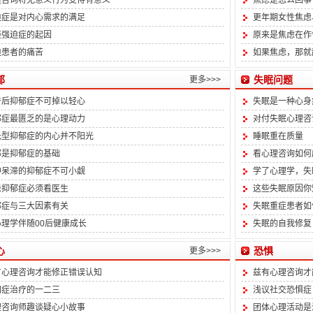
理咨询将无意义行为变得有意义
焦虑是怎么回事
迫症是对内心需求的满足
更年期女性焦虑
谈强迫症的起因
原来是焦虑在作
迫患者的痛苦
如果焦虑，那就
郁
失眠问题
更多>>>
产后抑郁症不可掉以轻心
失眠是一种心身
郁症最匮乏的是心理动力
对付失眠心理咨
光型抑郁症的内心并不阳光
睡眠重在质量
郁是抑郁症的基础
看心理咨询如何
神呆滞的抑郁症不可小觑
学了心理学，失
患抑郁症必须看医生
这些失眠原因你
郁症与三大因素有关
失眠重症患者如
心理学伴随00后健康成长
失眠的自我修复
心
恐惧
更多>>>
有心理咨询才能修正错误认知
兹有心理咨询才
闭症治疗的一二三
浅议社交恐惧症
理咨询师趣谈疑心小故事
团体心理活动是