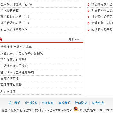
心型人格，你能认出它吗？
惊恐障碍发作怎
心型人格的解救
对衰老和死亡极
琼瑶片看疑心人格（二）
社交恐惧如何克
琼瑶片看疑心人格（一）
恐惧问题--内心
天易出现心理精神疾病
恐惧的根源来源
病
更多>>>
疗精神疾病 用药勿忘排毒
生检查没事，但总觉得疼，警惕疑
病的引发原因有哪些？
利于疑病咨询时的饮食
病咨询期间的生活注意事项
病高效咨询方法
病具体病症有哪些
理暗示治癔瘫
关于我们
企业服务
咨询须知
联系我们
管理登录
友情链接
灵花园© 版权所有保留所有权利
沪ICP备20000284号-1
沪公网安备31010402334