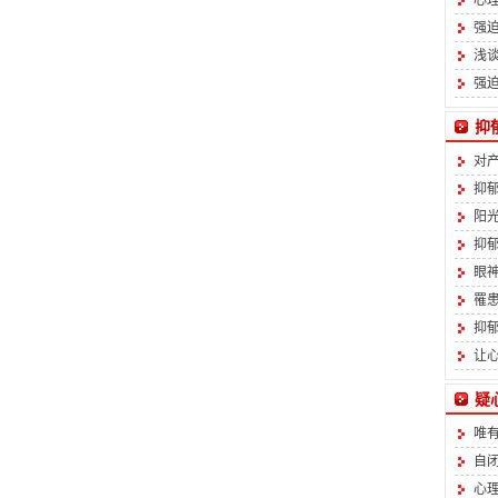
心
强
浅
强
抑
对
抑
阳
抑
眼
罹
抑
让
疑
唯
自
心