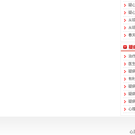
疑
疑
从
从
春
疑
治
医
疑
有
疑
疑
疑
心
心