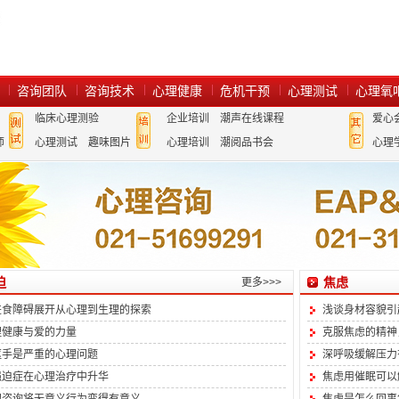
咨询团队
咨询技术
心理健康
危机干预
心理测试
心理氧
临床心理测验
企业培训
潮声在线课程
爱心
师
心理测试
趣味图片
心理培训
潮阅品书会
心理
迫
焦虑
更多>>>
进食障碍展开从心理到生理的探索
浅谈身材容貌引
理健康与爱的力量
克服焦虑的精神
抠手是严重的心理问题
深呼吸缓解压力
强迫症在心理治疗中升华
焦虑用催眠可以