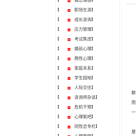
婚恋情感
【
】
职场生涯
【
】
成长咨询
【
】
压力管理
【
】
考试焦虑
【
】
婚前心理
【
】
两性心理
【
】
家庭关系
【
】
学生园地
【
】
关
人际交往
【
】
群
咨询师杂谈
【
】
而
危机干预
【
】
一
心理氧吧
【
】
群
同性恋专栏
【
】
是