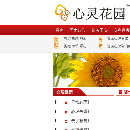
首页
关于我们
新闻中心
心理咨询
强迫
焦虑
抑郁
首席心理专家
失眠
恐惧
疑心
资深心理咨询
心理健康
咨
异常心理
【
】
心理书香
【
】
亲子教育
【
】