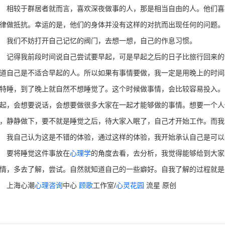
较于群居者就而言，喜欢深夜做事的人，那是相当自由的人。他们喜
律做抵抗。幸运的是，他们的身体并没有这样的对抗而出现任何的问题。
我们不妨打开自己记忆的阀门，去想一想，自己的作息习惯。
得我前段时间说自己尝试要早起，可是早起之后的日子比旅行回来的
道自己是不适合早起的人。所以如果有事情要做，我一定是用晚上的时间
特睡，到了晚上就自然不想睡觉了。这个时候做事情，会比较容易投入。
起，会想要说话，会想要做很多大家在一起才能够做的事情。想要一个人
，静静做下，要不就是睡觉之后，待大家入眠了，自己才开始工作。而我
自己认为这是不错的体验，通过这样的体验，我开始承认自己是可以
要将睡觉这件事放在
心理学
的角度去看，去分析，我觉得能够给到大家
情，多去了解，尝试。自然就知道自己的一些癖好。自我了解的过程就是
上海心潮
心理咨询
中心
顾歌
工作室/
心灵花园
流星 原创