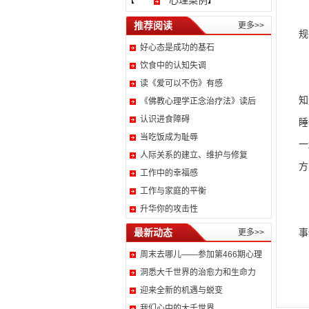
心理案例
【
】
相
推荐阅读
更多>>
规
好心态是成功的基石
饮食中的认知失调
记
读《爱可以不伤》有感
知
《佛教心理学正念治疗法》读后
认识进食障碍
睡
当吃饭成为耻辱
一
人际关系的建立、维护与修复
方
工作中的幸福感
我
工作与家庭的平衡
升华你的攻击性
最新动态
事
更多>>
周末去哪儿——参加第466期心理
洞悉大千世界的治愈力和生命力
迎来全新的机遇与蜕变
我们心中的大千世界