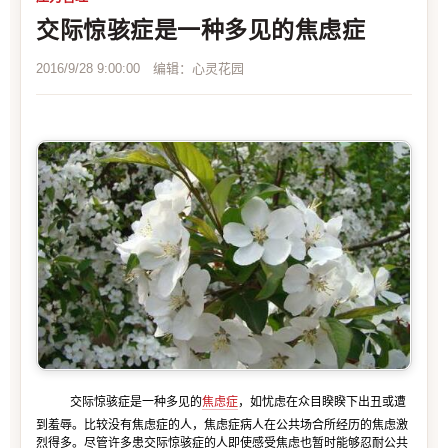
交际惊骇症是一种多见的焦虑症
2016/9/28 9:00:00 编辑：心灵花园
交际惊骇症是一种多见的
焦虑症
，如忧虑在众目睽睽下出丑或遭
到羞辱。比较没有焦虑症的人，焦虑症病人在公共场合所经历的焦虑激
烈得多。尽管许多患交际惊骇症的人即使感受焦虑也暂时能够忍耐公共