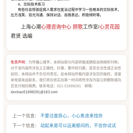
4、交际技术练习
有些社会惊骇症病人需求在医治过程中学习一些根本的交际技术，
比方浅笑、目光沟通、保持对话、自我表达、积极倾听等。
上海心潮
心理咨询中心
顾歌
工作室/
心灵花园
君贤 选编
免责声明
：为传播心理学，本网站部分内容转载或摘取自网络和刊物，
对于该内容所涉及之正确性、抄袭、著作权归属，是否合法性或正当性
如何，本网站并不负任何责任。如本网站所载内容涉及您的版权，请速
来电或来函联系，我们将在核实后第一时间将所涉及内容立即删除或向
您支付相应稿费。联系电话：021-51699291 邮箱：
xinchao51699291@163.com
上一个信息：
不要过度担心，小心焦虑来找你
下一个信息：
动起来是可以远离郁闷的，不信你试试