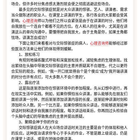
场合，但许多时分焦虑感太激烈就会使之彻底逃避这些场合。
最多见的交际惊骇症就是对大众讲演的惊骇。艺人、讲演者、需求
当众做陈述的职业人、在课堂上讲演的学生，各行各业的大家都会受其
影响。
心理咨询
师以为他们之所以会紧张是由于在讲演的时分，他们将
自我放在一个连自个都看不见的方位。在人和人的往来中，尤其是在讲
演这么的单向沟通中，要懂得把自我放大，由于主角是你，如果主角都
怯场，讲演怎会成功？
下面让我们来看看对与交际惊骇症的病人，
心理咨询师
能够经过那
些医治方法来让他们的体现得到缓解。
1、放松练习
有规则地操练腹式呼吸和深度放松技术，减轻焦虑的生理体现。找
出萦绕在头脑中导致交际惊骇症的主意并质疑其不合理性。代之以更符
合实际的观念。例如，“我一开口就显得自个是个傻瓜”成为“我开端讲演
的时分也许有点烂，可大多数人不会介意的”。
2、露出疗法
这是指逐渐添加你在惊骇环境中的参加程度。先从幻想中进行，再
在现实生活中实践。例如，如果你惧怕当众讲演，那么能够先在朋友们
面前讲演一分钟，然后渐渐添加讲演内容的长度，逐渐延伸讲演时刻和
添加听众人数。另一个比方是，如果你惧怕当众讲话，你能够逐渐延伸
讲话时刻和进步自我展示的程度。每次讲话结束后，你再回过头检验自
个头脑中虚幻的导致焦虑的主意并提出质疑。
3、聚精会神于你的作业
交际惊骇症病人在大众场合讲话时关注的主要是自个的体现和他人
的反应。这种医治请求你专心于手头的作业，不管是跟上级说话，仍是
在课堂上讲话，或是在团体中做讲演。