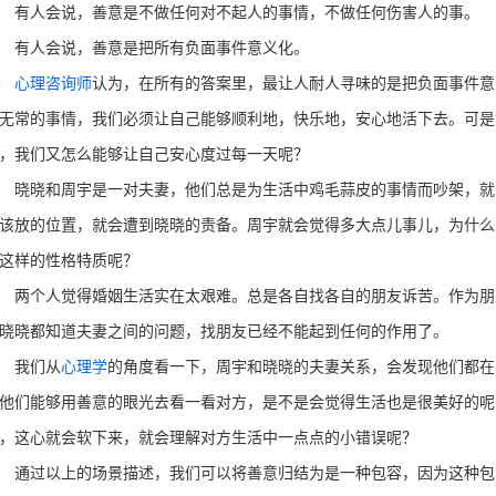
人会说，善意是不做任何对不起人的事情，不做任何伤害人的事。
有人会说，善意是把所有负面事件意义化。
心理咨询师
认为，在所有的答案里，最让人耐人寻味的是把负面事件意
无常的事情，我们必须让自己能够顺利地，快乐地，安心地活下去。可是
，我们又怎么能够让自己安心度过每一天呢？
晓和周宇是一对夫妻，他们总是为生活中鸡毛蒜皮的事情而吵架，就
该放的位置，就会遭到晓晓的责备。周宇就会觉得多大点儿事儿，为什么
这样的性格特质呢？
个人觉得婚姻生活实在太艰难。总是各自找各自的朋友诉苦。作为朋
晓晓都知道夫妻之间的问题，找朋友已经不能起到任何的作用了。
我们从
心理学
的角度看一下，周宇和晓晓的夫妻关系，会发现他们都在
他们能够用善意的眼光去看一看对方，是不是会觉得生活也是很美好的呢
，这心就会软下来，就会理解对方生活中一点点的小错误呢？
过以上的场景描述，我们可以将善意归结为是一种包容，因为这种包