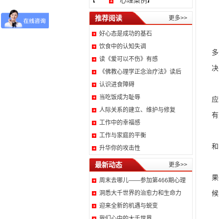
心理案例
【
】
有
推荐阅读
更多>>
好心态是成功的基石
饮食中的认知失调
多
读《爱可以不伤》有感
决
《佛教心理学正念治疗法》读后
晓
认识进食障碍
当吃饭成为耻辱
应
人际关系的建立、维护与修复
有
工作中的幸福感
两
工作与家庭的平衡
和
升华你的攻击性
最新动态
更多>>
果
周末去哪儿——参加第466期心理
候
洞悉大千世界的治愈力和生命力
迎来全新的机遇与蜕变
通
我们心中的大千世界