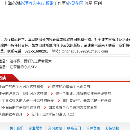
上海心潮
心理咨询中心
顾歌
工作室/
心灵花园
流星 原创
明
：为传播心理学，本网站部分内容转载或摘取自网络和刊物，对于该内容所涉及之正
网站并不负任何责任。如本网站所载内容涉及您的版权，请速来电或来函联系，我们将
费。联系电话：021-51699291 邮箱：
xinchao51699291@163.com
信息：
这样做，我们的进步会更大
信息：
在梦里的心灵SPA
阅读
关系中的两个人可以这样相处
这样的心情每个人都会有
孩子的注意力，我们可以这样做
做一个细致，精致的女孩总是没错的
一个喜欢很久的人是一种怎样的感受
我们要记得，失去也是一种获得
用不保留的才是值得珍惜的
如果能够全心全意地为食物着想
话真的很有道理
我们可以这样练习说话（二）
关于我们
企业服务
咨询须知
联系我们
管理登录
友情链接