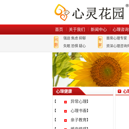
首页
关于我们
新闻中心
心理咨询
强迫
焦虑
抑郁
首席心理专家
失眠
恐惧
疑心
资深心理咨询
心理健康
心
异常心理
【
】
心理书香
【
】
亲子教育
【
】