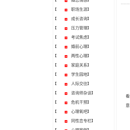
婚恋情感
【
】
职场生涯
【
】
成长咨询
【
】
压力管理
【
】
考试焦虑
【
】
婚前心理
【
】
两性心理
【
】
家庭关系
【
】
学生园地
【
】
人际交往
【
】
相
咨询师杂谈
【
】
看
危机干预
【
】
意
心理氧吧
【
】
同性恋专栏
【
】