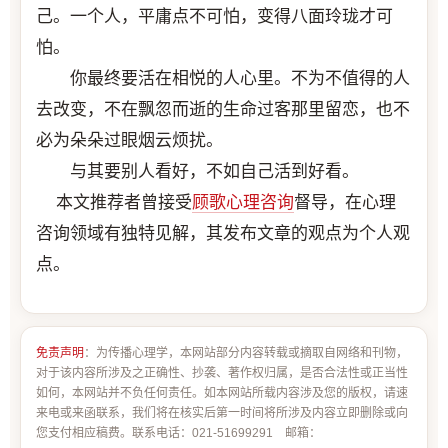
己。一个人，平庸点不可怕，变得八面玲珑才可
怕。
你最终要活在相悦的人心里。不为不值得的人
去改变，不在飘忽而逝的生命过客那里留恋，也不
必为朵朵过眼烟云烦扰。
与其要别人看好，不如自己活到好看。
本文推荐者曾接受
顾歌
心理咨询
督导，在心理
咨询领域有独特见解，其发布文章的观点为个人观
点。
免责声明
：为传播心理学，本网站部分内容转载或摘取自网络和刊物，
对于该内容所涉及之正确性、抄袭、著作权归属，是否合法性或正当性
如何，本网站并不负任何责任。如本网站所载内容涉及您的版权，请速
来电或来函联系，我们将在核实后第一时间将所涉及内容立即删除或向
您支付相应稿费。联系电话：021-51699291 邮箱：