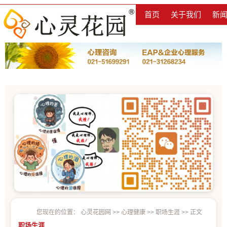
首页
关于我们
新
您现在的位置：
心灵花园网
>>
心理健康
>>
职场生涯
>> 正文
职场生涯