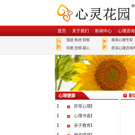
首页
关于我们
新闻中心
心理咨询
强迫
焦虑
抑郁
首席心理专家
失眠
恐惧
疑心
资深心理咨询
心理健康
职
异常心理
【
】
心理书香
【
】
亲子教育
【
】