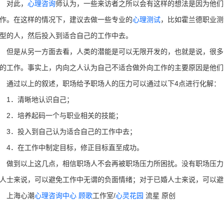
对此，
心理咨询
师认为，一些来访者之所以会有这样的想法是因为他们
作。在这样的情况下，建议去做一些专业的
心理测试
，比如霍兰德职业测
型的人，然后投入到适合自己的工作中去。
是从另一方面去看，人类的潜能是可以无限开发的，也就是说，很多
的工作。事实上，内向之人认为自己不适合做外向工作的主要原因是他们
过以上的叙述，职场给予职场人的压力可以通过以下4点进行化解：
1．清晰地认识自己；
2．培养起码一个与职业相关的技能；
3．投入到自己认为适合自己的工作中去；
4．在工作中制定目标，修正目标直至成功。
到以上这几点，相信职场人不会再被职场压力所困扰。没有职场压力
人士来说，可以避免工作中无谓的负面情绪；对于已婚人士来说，可以避
上海心潮
心理咨询中心
顾歌
工作室/
心灵花园
流星 原创