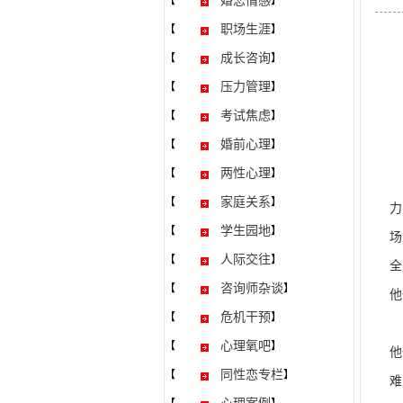
婚恋情感
【
】
职场生涯
【
】
成长咨询
【
】
压力管理
【
】
考试焦虑
【
】
婚前心理
【
】
两性心理
【
】
职
家庭关系
【
】
力
学生园地
【
】
场
人际交往
【
】
全
咨询师杂谈
【
】
他
危机干预
【
】
一
心理氧吧
【
】
他
同性恋专栏
【
】
难