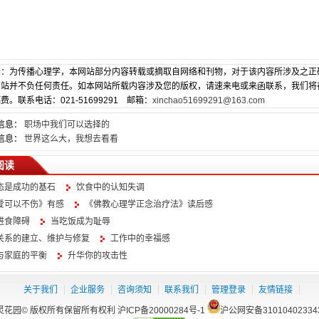
明
：为传播心理学，本网站部分内容转载或摘取自网络和刊物，对于该内容所涉及之正
网站并不负任何责任。如本网站所载内容涉及您的版权，请速来电或来函联系，我们将
费。联系电话：021-51699291 邮箱：
xinchao51699291@163.com
信息：
职场中我们可以选择的
信息：
世界这么大，我想去看看
阅读
态是成功的基石
饮食中的认知失调
爱可以不伤》有感
《佛教心理学正念治疗法》读后感
进食障碍
当吃饭成为耻辱
关系的建立、维护与修复
工作中的幸福感
与家庭的平衡
升华你的攻击性
关于我们
企业服务
咨询须知
联系我们
管理登录
友情链接
灵花园© 版权所有保留所有权利
沪ICP备20000284号-1
沪公网安备31010402334