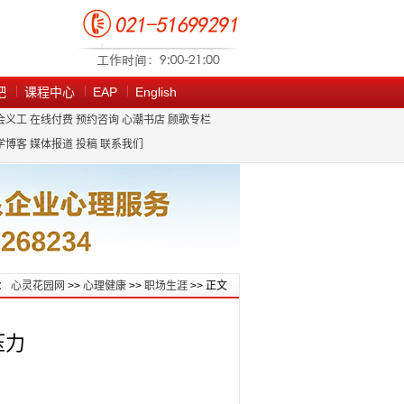
吧
课程中心
EAP
English
会义工
在线付费
预约咨询
心潮书店
顾歌专栏
学博客
媒体报道
投稿
联系我们
：
心灵花园网
>>
心理健康
>>
职场生涯
>> 正文
压力