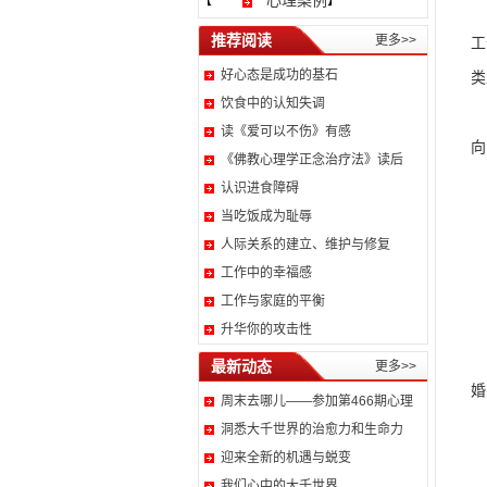
心理案例
【
】
推荐阅读
更多>>
工
好心态是成功的基石
类
饮食中的认知失调
但
读《爱可以不伤》有感
向
《佛教心理学正念治疗法》读后
通
认识进食障碍
当吃饭成为耻辱
人际关系的建立、维护与修复
工作中的幸福感
工作与家庭的平衡
升华你的攻击性
做
最新动态
更多>>
婚
周末去哪儿——参加第466期心理
洞悉大千世界的治愈力和生命力
迎来全新的机遇与蜕变
我们心中的大千世界