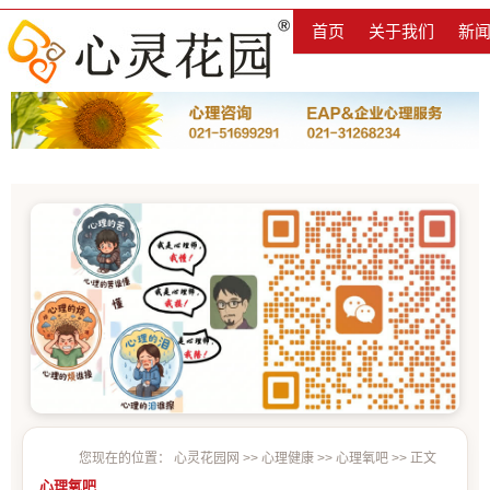
首页
关于我们
新
您现在的位置：
心灵花园网
>>
心理健康
>>
心理氧吧
>> 正文
心理氧吧