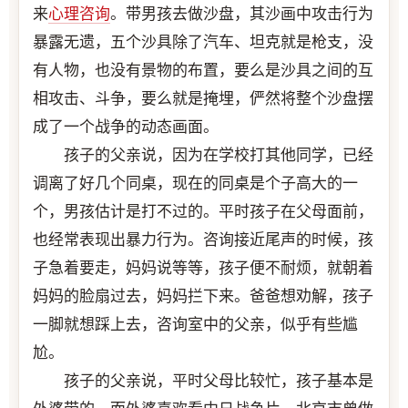
来
心理咨询
。带男孩去做沙盘，其沙画中攻击行为
暴露无遗，五个沙具除了汽车、坦克就是枪支，没
有人物，也没有景物的布置，要么是沙具之间的互
相攻击、斗争，要么就是掩埋，俨然将整个沙盘摆
成了一个战争的动态画面。
孩子的父亲说，因为在学校打其他同学，已经
调离了好几个同桌，现在的同桌是个子高大的一
个，男孩估计是打不过的。平时孩子在父母面前，
也经常表现出暴力行为。咨询接近尾声的时候，孩
子急着要走，妈妈说等等，孩子便不耐烦，就朝着
妈妈的脸扇过去，妈妈拦下来。爸爸想劝解，孩子
一脚就想踩上去，咨询室中的父亲，似乎有些尴
尬。
孩子的父亲说，平时父母比较忙，孩子基本是