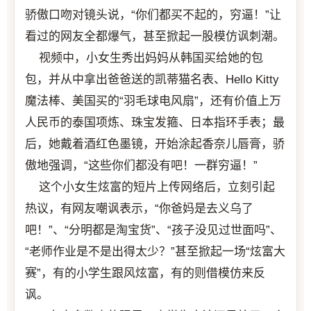
骄傲口吻对镜头说，“你们都买不起的，穷逼！”让
看过的网友全都爆气，甚至掀起一股模仿讽刺潮。
视频中，小女生秀出妈妈从韩国买给她的包
包，并从中拿出爸爸送的凯蒂猫名表、Hello Kitty
魔法棒、美国买的“羽毛球电风扇”，还有价值上万
人民币的泰国项炼、珠宝发箍、日本指环手表；最
后，她戴着酒红色墨镜，开始涂起香奈儿唇膏，骄
傲地强调，“这些你们都没有吧！一群穷逼！”
这个小女生炫富的短片上传网络后，立刻引起
热议，有网友嘲讽表示，“你爸妈是去义乌了
吧！”、“分明都是淘宝货”、“孩子没见过世面吗”、
“老师作业是不是出得太少？”甚至掀起一场“炫富大
赛”，有的小学生跟风炫富，有的则借模仿来反
讽。