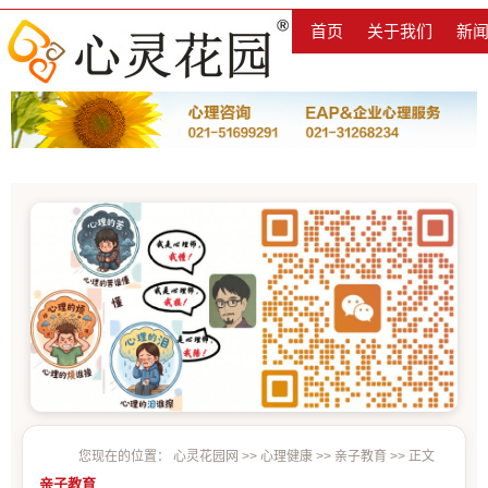
首页
关于我们
新
您现在的位置：
心灵花园网
>>
心理健康
>>
亲子教育
>> 正文
亲子教育