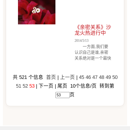
《亲密关系》沙
龙火热进行中
2014/5/13
一方面,我们要
认识自己是谁,亲密
关系绝对是一个最快
速的通道；另一方
面,为了能让孩子再
身心健全的情况下长
共
521
个信息
首页
|
上一页
|
45
46
47
48
49
50
大,父母之间必须有
51
52
53
| 下一页 | 尾页
10
个信息/页 转到第
一个和谐的亲密关
系。一个常常目睹父
页
母不断争执的孩子,
他的内在是被撕裂
的,无法身心健康地
长大。 继6月15日
庞沐坤老师主讲的
《亲密关系》之一以