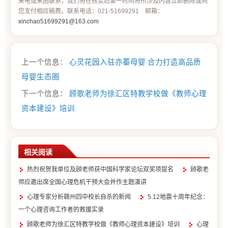
来电或来函联系，我们将在核实后第一时间将所涉及内容立即删除或向
您支付相应稿费。联系电话：021-51699291 邮箱：
xinchao51699291@163.com
上一个信息：
心灵花园入驻亦蓁母婴 合力打造高品质
母婴生态圈
下一个信息：
顾歌老师为徐汇区特教学校做《教师心理
资本建设》培训
相关阅读
热烈祝贺我单位及顾老师获中国科学家论坛双奖项提名
顾歌老
师应邀出席全国心理危机干预大会并作主题演讲
心理专家分析赣州四中校长自杀的新闻
5.12地震十周年纪念：
一个心理咨询工作者的救援实录
顾歌老师为徐汇区特教学校做《教师心理资本建设》培训
心理