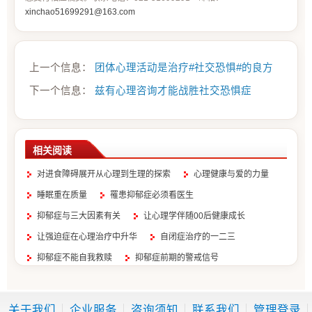
xinchao51699291@163.com
上一个信息：
团体心理活动是治疗#社交恐惧#的良方
下一个信息：
兹有心理咨询才能战胜社交恐惧症
相关阅读
对进食障碍展开从心理到生理的探索
心理健康与爱的力量
睡眠重在质量
罹患抑郁症必须看医生
抑郁症与三大因素有关
让心理学伴随00后健康成长
让强迫症在心理治疗中升华
自闭症治疗的一二三
抑郁症不能自我救赎
抑郁症前期的警戒信号
关于我们
企业服务
咨询须知
联系我们
管理登录