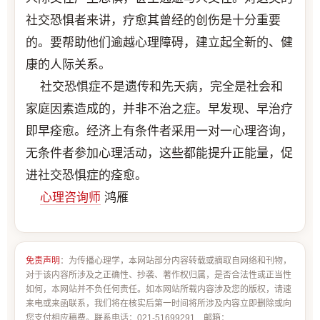
社交恐惧者来讲，疗愈其曾经的创伤是十分重要
的。要帮助他们逾越心理障碍，建立起全新的、健
康的人际关系。
社交恐惧症不是遗传和先天病，完全是社会和
家庭因素造成的，并非不治之症。早发现、早治疗
即早痊愈。经济上有条件者采用一对一心理咨询，
无条件者参加心理活动，这些都能提升正能量，促
进社交恐惧症的痊愈。
心理咨询师
鸿雁
免责声明
：为传播心理学，本网站部分内容转载或摘取自网络和刊物，
对于该内容所涉及之正确性、抄袭、著作权归属，是否合法性或正当性
如何，本网站并不负任何责任。如本网站所载内容涉及您的版权，请速
来电或来函联系，我们将在核实后第一时间将所涉及内容立即删除或向
您支付相应稿费。联系电话：021-51699291 邮箱：