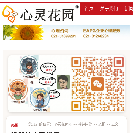
首页
关于我们
新
您现在的位置：
心灵花园网
>>
神经问题
>>
恐惧
>> 正文
恐惧