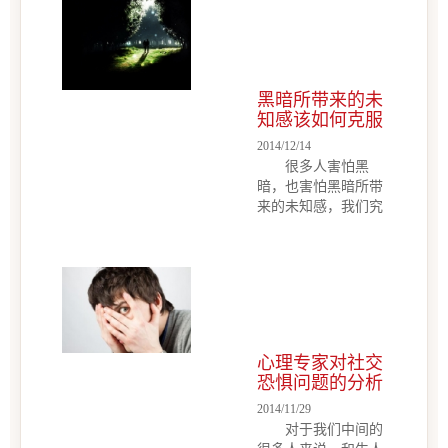
黑暗所带来的未
知感该如何克服
2014/12/14
很多人害怕黑
暗，也害怕黑暗所带
来的未知感，我们究
竟该如何克服？
心理咨询师分析和解
答： 我的体育老
师曾经在数学课上说
过：害怕一个独处，
克服对灵异恐惧最好
的办法，不是逃跑，
心理专家对社交
而是不停地思考，不
恐惧问题的分析
停地问自...
2014/11/29
对于我们中间的