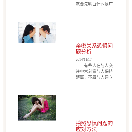
就要先明白什么是广
场恐惧症，下面我们
和心理咨询专家一起
来了解一下广场恐惧
症的有关方面知识。
什么叫广场恐惧
症? 广场恐惧
亲密关系恐惧问
症，又名广场恐怖
题分析
症，为伴有焦虑症状
的恐惧症的一种...
2014/11/17
有些人在与人交
往中常刻意与人保持
距离，不屑与人建立
亲密的关系，但内心
却渴望与他人亲密，
这就是亲密关系恐惧
症，那么，形成这种
症状的主要原因是什
么呢？心理咨询专家
为你分析。 每个
拍照恐惧问题的
恐惧亲密关系的人都
应对方法
有不同...