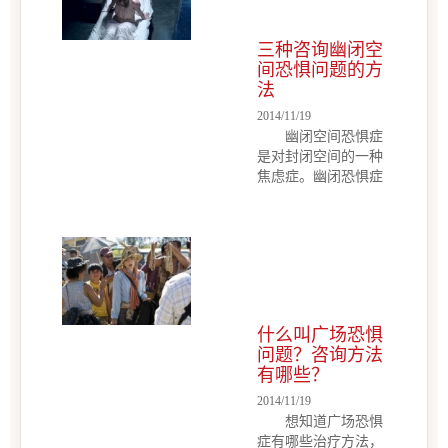
HT系统和去甲贤上
腺素系统。有人推
论，恐怖症患者可能
三种咨询幽闭空
存在突触后5-HT受体
间恐惧问题的方
超...
法
2014/11/19
幽闭空间恐惧症
是对封闭空间的一种
焦虑症。幽闭恐惧症
患者在某些情况下，
例如电梯、车厢或机
舱内，可能发生恐慌
症状，或者害怕会发
生恐慌症状。此病可
能肇因于孩提时期的
创伤。那么，如何治
什么叫广场恐惧
疗幽闭空间恐惧症
问题？咨询方法
呢?心理...
有哪些？
2014/11/19
想知道广场恐惧
症有哪些治疗方法，