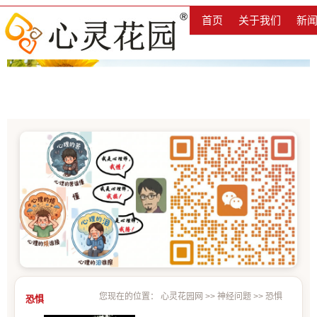
首页
关于我们
新
您现在的位置：
心灵花园网
>>
神经问题
>>
恐惧
恐惧