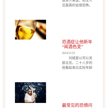
很多人来说，和生人
见面真的会很恐怖，
你曾经有几次为了自
家的舒适安逸拒绝被
邀请去朋友和朋友的
朋友的晚餐聚会？或
是商业场合的午餐？
或是跟你的朋友或是
搭档的家人朋友共度
恐酒症让他新年
周末？对于世界上那
“闻酒色变”
些真诚...
2014/11/23
刘斌是公司公关
部主任，二十八岁的
他看起来比实际年龄
足足可以大上二十
岁。一开口也是一股
人世沧桑的感觉。在
心理咨询室里他低着
头半天，憋出一句话
来：我讨厌酒，我讨
厌饭局，非常厌恶。
最常见的恐惧问
原来，半年前的一次