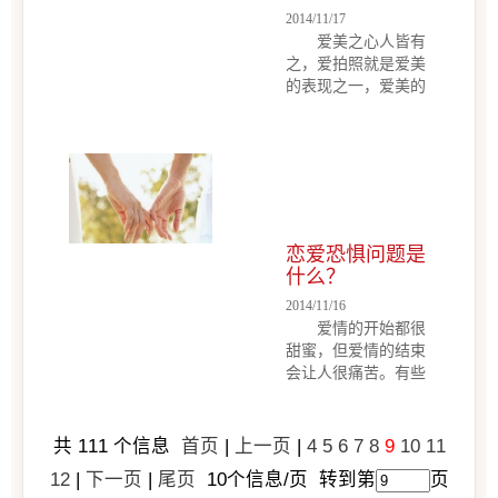
2014/11/17
爱美之心人皆有
之，爱拍照就是爱美
的表现之一，爱美的
你爱拍照吗?话说有
那么一类人是恐惧拍
照的，患上了所谓的
“拍照恐惧症”实在是
费解，是因为照相太
少了才有这样的感觉
的?还是说不喜欢照
恋爱恐惧问题是
片中的自己呢?那么
什么？
要如...
2014/11/16
爱情的开始都很
甜蜜，但爱情的结束
会让人很痛苦。有些
人或许因为受过情伤
而对爱情感到恐惧，
不敢再恋爱。下面我
共
111
个信息
首页
|
上一页
|
4
5
6
7
8
9
10
11
们谈谈恋爱恐惧症的
12
|
下一页
|
尾页
10
个信息/页 转到第
页
表现有哪些。心理咨