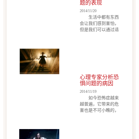
题的表现
经历是他...
2014/11/20
生活中都有东西
会让我们感到害怕，
但是我们可以通过适
当的调节改变这样的
一种心理，但是恐惧
症不同，它最终会影
响日常生活和工作。
那么，最常见的恐惧
症有哪些?下面来听
听心理咨询专家的介
心理专家分析恐
绍。1.恐高 当在
惧问题的病因
飞机...
2014/11/19
如今恐怖症越来
越普遍，它带来的危
害也是不可小瞧的，
产生恐怖症的病因有
以下：1、生物学因
素 在生物学方面
目前研究罗多的是5-