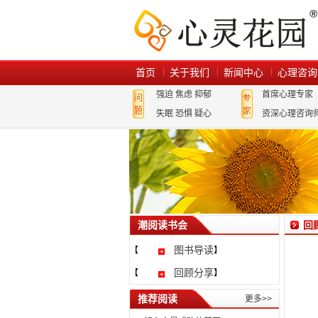
首页
关于我们
新闻中心
心理咨询
强迫
焦虑
抑郁
首席心理专家
失眠
恐惧
疑心
资深心理咨询
潮阅读书会
回
图书导读
【
】
回顾分享
【
】
推荐阅读
更多>>