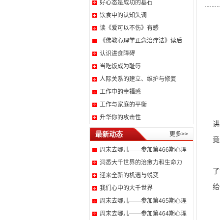
好心态是成功的基石
饮食中的认知失调
读《爱可以不伤》有感
《佛教心理学正念治疗法》读后
认识进食障碍
当吃饭成为耻辱
人际关系的建立、维护与修复
工作中的幸福感
工作与家庭的平衡
2
升华你的攻击性
讲
最新动态
更多>>
竟
周末去哪儿——参加第466期心理
顾
洞悉大千世界的治愈力和生命力
了
迎来全新的机遇与蜕变
给
我们心中的大千世界
周末去哪儿——参加第465期心理
而
周末去哪儿——参加第464期心理
顾