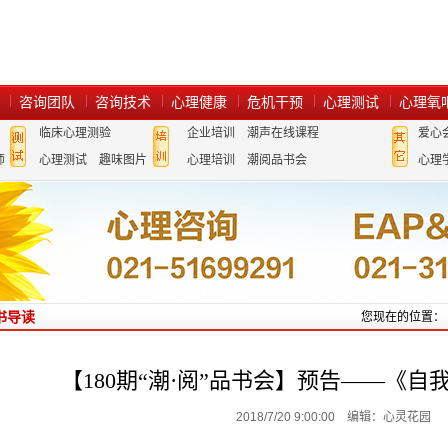
咨询团队
咨询技术
心理健康
危机干预
心理测试
心理氧
临床心理测验
企业培训
潮声在线课程
爱心
师
心理测试
趣味图片
心理培训
潮阅品书会
心理
书导读
您现在的位置：
【180期“潮·阅”品书会】预告——《
2018/7/20 9:00:00 编辑：心灵花园