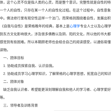
体，这个心灵不仅是指人类的心灵，而是整个意识。完整性就是自性的特
一个人的自性，只存在某一个人的自性化过程。在这个过程中，自性意象
中。佛法修行里有观空性这样一个法门，而荣格则围绕着自性，发展出积
自我与自性》是荣格晚年的经典，基本上是
心理学
专业人士以及心理
到东方文化影响很大，涉及很多佛教以及阴、阳的文化，所以他的书大都
感觉到有些困难。所以本期顾老师也会结合自己的阅读感受，以通俗易懂
读物。
一、团体目标
. 协助成员探索自我、认识自我。
. 协助成员学习心理学知识，了解荣格的心理学思想，拓宽自己的知
二、团体对象
乏自我认识者、希望能更深刻理解自我和他人的学习者、心理学爱好
等。
三、领导者及训练背景