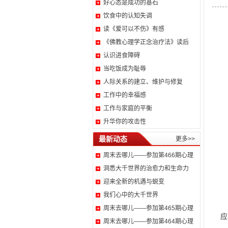
好心态是成功的基石
饮食中的认知失调
读《爱可以不伤》有感
《佛教心理学正念治疗法》读后
认识进食障碍
当吃饭成为耻辱
人际关系的建立、维护与修复
工作中的幸福感
工作与家庭的平衡
升华你的攻击性
最新动态
更多>>
周末去哪儿——参加第466期心理
洞悉大千世界的治愈力和生命力
迎来全新的机遇与蜕变
我们心中的大千世界
“
周末去哪儿——参加第465期心理
应
周末去哪儿——参加第464期心理