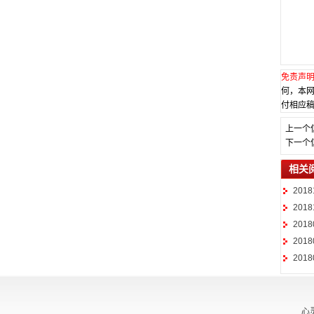
微
Q
免责声
何，本
付相应稿
上一个
下一个
相关
201
201
201
20
20
心