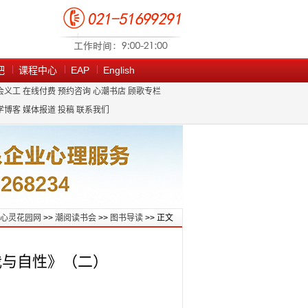
吧
课程中心
EAP
English
会义工
在线付费
预约咨询
心潮书店
顾歌专栏
学博客
媒体报道
投稿
联系我们
心灵花园网
>>
潮阅读书会
>>
图书导读
>> 正文
自我与自性》（二）