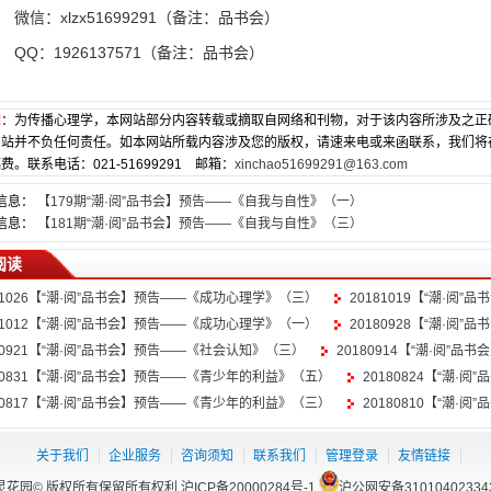
信：xlzx51699291（备注：品书会）
Q：1926137571（备注：品书会）
明
：为传播心理学，本网站部分内容转载或摘取自网络和刊物，对于该内容所涉及之正
网站并不负任何责任。如本网站所载内容涉及您的版权，请速来电或来函联系，我们将
费。联系电话：021-51699291 邮箱：
xinchao51699291@163.com
信息：
【179期“潮·阅”品书会】预告——《自我与自性》（一）
信息：
【181期“潮·阅”品书会】预告——《自我与自性》（三）
阅读
81026【“潮·阅”品书会】预告——《成功心理学》（三）
20181019【“潮·
81012【“潮·阅”品书会】预告——《成功心理学》（一）
20180928【“潮·
80921【“潮·阅”品书会】预告——《社会认知》（三）
20180914【“潮·阅”
180831【“潮·阅”品书会】预告——《青少年的利益》（五）
20180824【“潮
180817【“潮·阅”品书会】预告——《青少年的利益》（三）
20180810【“潮
关于我们
企业服务
咨询须知
联系我们
管理登录
友情链接
灵花园© 版权所有保留所有权利
沪ICP备20000284号-1
沪公网安备31010402334