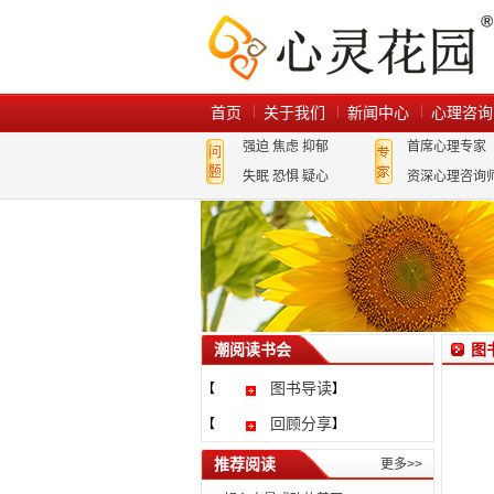
首页
关于我们
新闻中心
心理咨询
强迫
焦虑
抑郁
首席心理专家
失眠
恐惧
疑心
资深心理咨询
潮阅读书会
图
图书导读
【
】
回顾分享
【
】
推荐阅读
更多>>