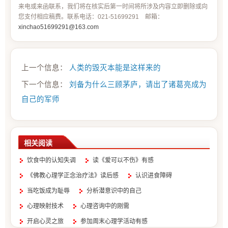
来电或来函联系，我们将在核实后第一时间将所涉及内容立即删除或向
您支付相应稿费。联系电话：021-51699291 邮箱：
xinchao51699291@163.com
上一个信息：
人类的毁灭本能是这样来的
下一个信息：
刘备为什么三顾茅庐，请出了诸葛亮成为
自己的军师
相关阅读
饮食中的认知失调
读《爱可以不伤》有感
《佛教心理学正念治疗法》读后感
认识进食障碍
当吃饭成为耻辱
分析潜意识中的自己
心理映射技术
心理咨询中的刚需
开启心灵之旅
参加周末心理学活动有感