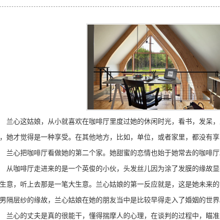
心这姑娘，从小就喜欢在咖啡厅里度过她的休闲时光，看书，发呆，
，她才觉得是一种享受。在其他地方，比如，单位，或者家里，都没有享
心把咖啡厅看做她的第二个家。她甜蜜的恋情也始于她常去的咖啡厅
咖啡厅走进来的是一个英俊的小伙，头发丝儿因为涂了发膜的缘故显
生意，听上去那是一笔大生意。兰心姑娘的第一反应就是，这是她未来的
男隔层纱的缘故，兰心姑娘在她的朋友当中是比较早得走入了婚姻的世界
心的丈夫是真的很能干，懂得揣摩人的心理，在谈判的过程中，瞄准