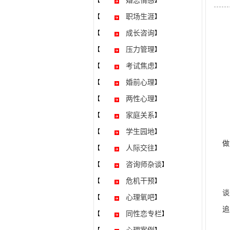
婚恋情感
【
】
职场生涯
【
】
成长咨询
【
】
压力管理
【
】
考试焦虑
【
】
婚前心理
【
】
两性心理
【
】
家庭关系
【
】
兰
学生园地
【
】
做
人际交往
【
】
兰
咨询师杂谈
【
】
从
危机干预
【
】
谈
心理氧吧
【
】
追
同性恋专栏
【
】
兰