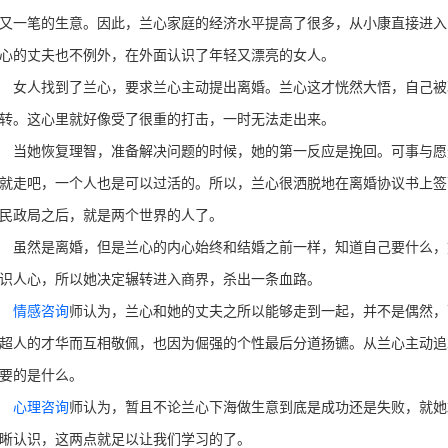
又一笔的生意。因此，兰心家庭的经济水平提高了很多，从小康直接进入
心的丈夫也不例外，在外面认识了年轻又漂亮的女人。
人找到了兰心，要求兰心主动提出离婚。兰心这才恍然大悟，自己被
转。这心里就好像受了很重的打击，一时无法走出来。
她恢复理智，准备解决问题的时候，她的第一反应是挽回。可事与愿
就走吧，一个人也是可以过活的。所以，兰心很洒脱地在离婚协议书上签
民政局之后，就是两个世界的人了。
然是离婚，但是兰心的内心始终和结婚之前一样，知道自己要什么，
识人心，所以她决定辗转进入商界，杀出一条血路。
情感咨询
师认为，兰心和她的丈夫之所以能够走到一起，并不是偶然，
超人的才华而互相敬佩，也因为倔强的个性最后分道扬镳。从兰心主动追
要的是什么。
心理咨询
师认为，暂且不论兰心下海做生意到底是成功还是失败，就她
晰认识，这两点就足以让我们学习的了。