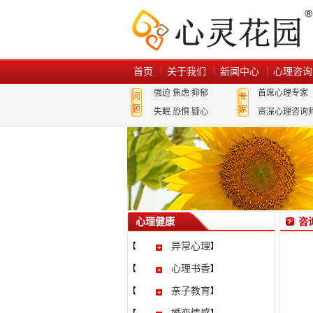
首页
关于我们
新闻中心
心理咨询
强迫
焦虑
抑郁
首席心理专家
失眠
恐惧
疑心
资深心理咨询
心理健康
咨
异常心理
【
】
心理书香
【
】
亲子教育
【
】