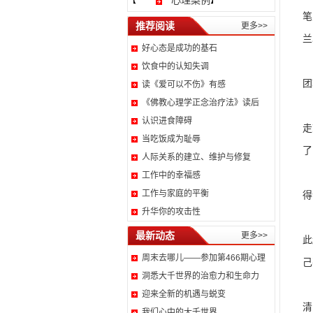
心理案例
【
】
笔
推荐阅读
更多>>
兰
好心态是成功的基石
女
饮食中的认知失调
团
读《爱可以不伤》有感
《佛教心理学正念治疗法》读后
当
认识进食障碍
走
当吃饭成为耻辱
了
人际关系的建立、维护与修复
虽
工作中的幸福感
工作与家庭的平衡
得
升华你的攻击性
最新动态
更多>>
此
周末去哪儿——参加第466期心理
己
洞悉大千世界的治愈力和生命力
迎来全新的机遇与蜕变
清
我们心中的大千世界