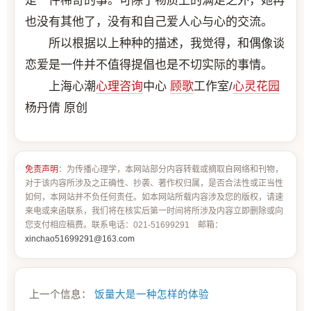
是一件稀奇的事。可除了物质上的满足之外，她再
也没有其他了，没有和自己爱人心与心的交流。
所以根据以上种种的描述，我觉得，和偶像谈
恋爱是一件并不值得提倡也是不切实际的事情。
上海心潮
心理咨询
中心
顾歌
工作室/
心灵花园
杨丹倩 原创
免责声明
：为传播心理学，本网站部分内容转载或摘取自网络和刊物，
对于该内容所涉及之正确性、抄袭、著作权归属，是否合法性或正当性
如何，本网站并不负任何责任。如本网站所载内容涉及您的版权，请速
来电或来函联系，我们将在核实后第一时间将所涉及内容立即删除或向
您支付相应稿费。联系电话：021-51699291 邮箱：
xinchao51699291@163.com
上一个信息：
饭量大是一种怎样的体验