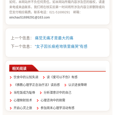
如何，本网站并不负任何责任。如本网站所载内容涉及您的版权，请速
来电或来函联系，我们将在核实后第一时间将所涉及内容立即删除或向
您支付相应稿费。联系电话：021-51699291 邮箱：
xinchao51699291@163.com
上一个信息：
痛觉无痛才是最大的痛
下一个信息：
“女子因长痤疮地铁里痛哭”有感
相关阅读
饮食中的认知失调
读《爱可以不伤》有感
《佛教心理学正念治疗法》读后感
认识进食障碍
当吃饭成为耻辱
分析潜意识中的自己
心理映射技术
心理咨询中的刚需
开启心灵之旅
参加周末心理学活动有感