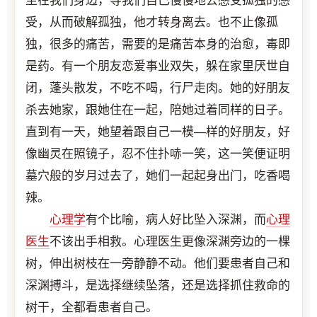
坐在我们身边，等我们自己慢慢地去感受孤独的感
受，从而破解孤独，他才转身离去。也不止像孤
独，很多的痛苦，需要的是痛苦本身的治愈，毒即
是药。有一个朋友恋爱事业双失，躲在家里厌世自
闭，蓬头散发，不吃不喝，行尸走肉。她的好朋友
杀去她家，跟她住在一起，陪她过着同样的日子。
直到有一天，她望着跟自己一模―样的好朋友，好
像幽灵在照镜子，忍不住扑哧一笑，这一笑便证明
墓穴般的岁月过去了，她们一起起身出门，吃香喝
辣。
心理学
有个比喻，病人好比坠入深渊，而
心理
医生
不该出手相救。心理医生更像深渊旁边的一棵
树，伸出树枝在一旁静静不动。他们要患者自己和
深渊搏斗，是选择继续坠落，还是选择抓住救命的
树干，全都看患者自己。