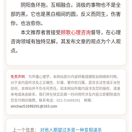
阴阳鱼环抱，互相融合。消极的事物也不是全
部的黑，它也是黑白相间的圆，反义而同生，伤害
你，也治愈你。
本文推荐者曾接受
顾歌
心理咨询
督导，在心理
咨询领域有独特见解，其发布文章的观点为个人观
点。
免责声明
：为传播心理学，本网站部分内容转载或摘取自网络和刊物，
对于该内容所涉及之正确性、抄袭、著作权归属，是否合法性或正当性
如何，本网站并不负任何责任。如本网站所载内容涉及您的版权，请速
来电或来函联系，我们将在核实后第一时间将所涉及内容立即删除或向
您支付相应稿费。联系电话：021-51699291 邮箱：
xinchao51699291@163.com
上一个信息：
对他人期望过多是一种变相谋杀