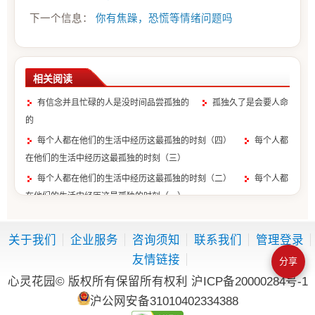
下一个信息：
你有焦躁，恐慌等情绪问题吗
相关阅读
有信念并且忙碌的人是没时间品尝孤独的
孤独久了是会要人命
的
每个人都在他们的生活中经历这最孤独的时刻（四）
每个人都
在他们的生活中经历这最孤独的时刻（三）
每个人都在他们的生活中经历这最孤独的时刻（二）
每个人都
在他们的生活中经历这最孤独的时刻（一）
对话是最好的心灵良药（一）
孤独，是种怎样的体验
这世界永远有明天并且你一定会到达
当你觉得孤独时，孤独正
关于我们
企业服务
咨询须知
联系我们
管理登录
在陪伴你
友情链接
分享
心灵花园© 版权所有保留所有权利
沪ICP备20000284号-1
沪公网安备31010402334388