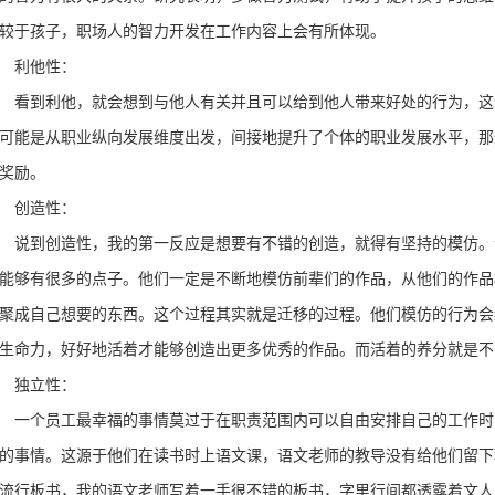
较于孩子，职场人的智力开发在工作内容上会有所体现。
利他性：
到利他，就会想到与他人有关并且可以给到他人带来好处的行为，这
可能是从职业纵向发展维度出发，间接地提升了个体的职业发展水平，那
奖励。
创造性：
到创造性，我的第一反应是想要有不错的创造，就得有坚持的模仿。
能够有很多的点子。他们一定是不断地模仿前辈们的作品，从他们的作品
聚成自己想要的东西。这个过程其实就是迁移的过程。他们模仿的行为会
生命力，好好地活着才能够创造出更多优秀的作品。而活着的养分就是不
独立性：
个员工最幸福的事情莫过于在职责范围内可以自由安排自己的工作时
的事情。这源于他们在读书时上语文课，语文老师的教导没有给他们留下
流行板书，我的语文老师写着一手很不错的板书，字里行间都透露着文人