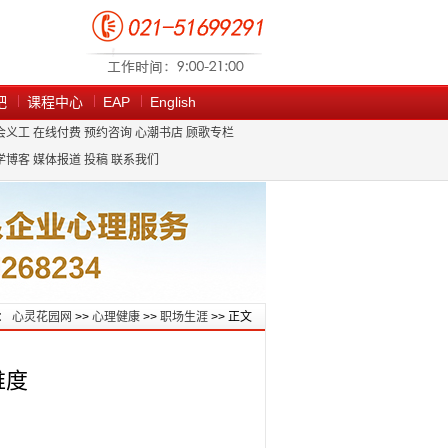
吧
课程中心
EAP
English
会义工
在线付费
预约咨询
心潮书店
顾歌专栏
学博客
媒体报道
投稿
联系我们
：
心灵花园网
>>
心理健康
>>
职场生涯
>> 正文
维度