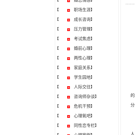
婚恋情感
【
】
职场生涯
【
】
成长咨询
【
】
压力管理
【
】
考试焦虑
【
】
婚前心理
【
】
两性心理
【
】
家庭关系
【
】
学生园地
【
】
今
人际交往
【
】
的
咨询师杂谈
【
】
分
危机干预
【
】
心理氧吧
【
】
我
同性恋专栏
【
】
人