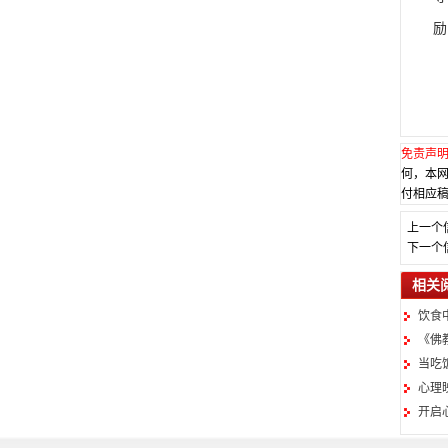
励
免责声
何，本
付相应稿
上一个
下一个
相关
饮食
《佛
当吃
心理
开启