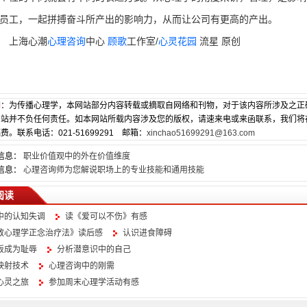
员工，一起拼搏奋斗所产出的影响力，从而让公司有更高的产出。
上海心潮
心理咨询
中心
顾歌
工作室/
心灵花园
流星 原创
明
：为传播心理学，本网站部分内容转载或摘取自网络和刊物，对于该内容所涉及之正
网站并不负任何责任。如本网站所载内容涉及您的版权，请速来电或来函联系，我们将
费。联系电话：021-51699291 邮箱：
xinchao51699291@163.com
信息：
职业价值观中的外在价值维度
信息：
心理咨询师为您解说职场上的专业技能和通用技能
阅读
中的认知失调
读《爱可以不伤》有感
教心理学正念治疗法》读后感
认识进食障碍
饭成为耻辱
分析潜意识中的自己
映射技术
心理咨询中的刚需
心灵之旅
参加周末心理学活动有感