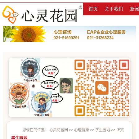
首页
关于我们
新
您现在的位置：
心灵花园网
>>
心理健康
>>
学生园地
>> 正文
学生园地