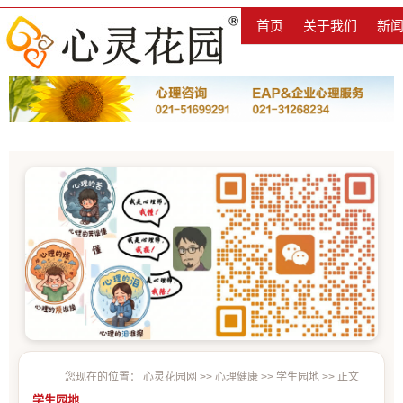
首页
关于我们
新
您现在的位置：
心灵花园网
>>
心理健康
>>
学生园地
>> 正文
学生园地