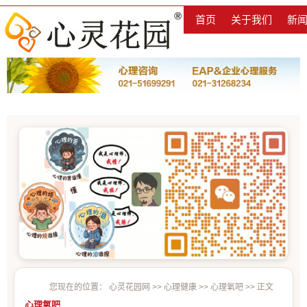
首页
关于我们
新
您现在的位置：
心灵花园网
>>
心理健康
>>
心理氧吧
>> 正文
心理氧吧