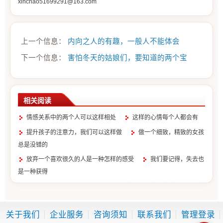
xinchao51699291@163.com
上一个信息：
内向之人的有趣，一般人不能体会
下一个信息：
害怕冬天的姑娘们，要知道的两个宝
相关阅读
情感关系中的两个人可以这样相处
这样的心情每个人都会有
提升孩子的注意力，我们可以这样做
做一个细致，精致的女孩
总是没错的
放弃一个喜欢很久的人是一种怎样的感受
我们要记得，失去也
是一种获得
不延用不保留的才是值得珍惜的
如果能够全心全意地为食物着
想
这句话真的很有道理
我们可以这样练习说话（二）
关于我们
企业服务
咨询须知
联系我们
管理登录