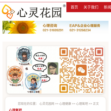
首页
关于我们
新
您现在的位置：
心灵花园网
>>
心理健康
>>
心理氧吧
>> 正文
心理氧吧