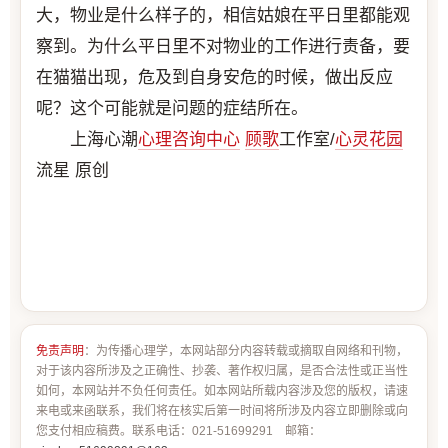
大，物业是什么样子的，相信姑娘在平日里都能观
察到。为什么平日里不对物业的工作进行责备，要
在猫猫出现，危及到自身安危的时候，做出反应
呢？这个可能就是问题的症结所在。
上海心潮
心理咨询中心
顾歌
工作室/
心灵花园
流星 原创
免责声明
：为传播心理学，本网站部分内容转载或摘取自网络和刊物，
对于该内容所涉及之正确性、抄袭、著作权归属，是否合法性或正当性
如何，本网站并不负任何责任。如本网站所载内容涉及您的版权，请速
来电或来函联系，我们将在核实后第一时间将所涉及内容立即删除或向
您支付相应稿费。联系电话：021-51699291 邮箱：