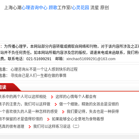
上海心潮
心理咨询中心
顾歌
工作室/
心灵花园
流星 原创
明
：为传播心理学，本网站部分内容转载或摘取自网络和刊物，对于该内容所涉及之正
网站并不负任何责任。如本网站所载内容涉及您的版权，请速来电或来函联系，我们将
费。联系电话：021-51699291 邮箱：
xinchao51699291@163.com
信息：
心理咨询从不是一个让人感到快乐的过程
信息：
寻找自己是人们一生都在做的事情
阅读
关系中的两个人可以这样相处
这样的心情每个人都会有
孩子的注意力，我们可以这样做
做一个细致，精致的女孩总是没错的
一个喜欢很久的人是一种怎样的感受
我们要记得，失去也是一种获得
用不保留的才是值得珍惜的
如果能够全心全意地为食物着想
话真的很有道理
我们可以这样练习说话（二）