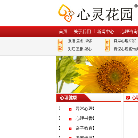
首页
关于我们
新闻中心
心理咨询
强迫
焦虑
抑郁
首席心理专家
失眠
恐惧
疑心
资深心理咨询
心理健康
心
异常心理
【
】
心理书香
【
】
亲子教育
【
】