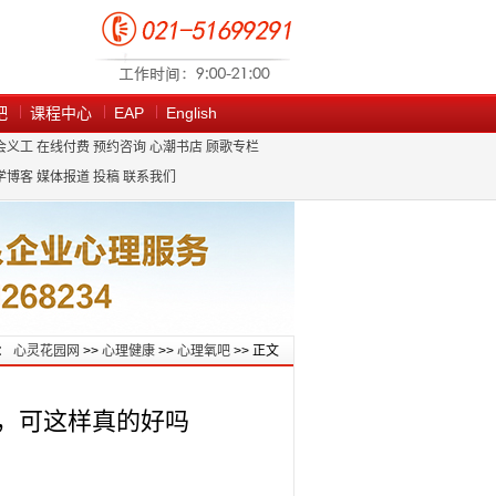
吧
课程中心
EAP
English
会义工
在线付费
预约咨询
心潮书店
顾歌专栏
学博客
媒体报道
投稿
联系我们
：
心灵花园网
>>
心理健康
>>
心理氧吧
>> 正文
，可这样真的好吗