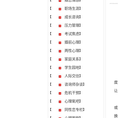
婚恋情感
【
】
职场生涯
【
】
成长咨询
【
】
压力管理
【
】
考试焦虑
【
】
婚前心理
【
】
两性心理
【
】
家庭关系
【
】
学生园地
【
】
人
人际交往
【
】
度
咨询师杂谈
【
】
让
危机干预
【
】
曾
心理氧吧
【
】
或
同性恋专栏
【
】
换