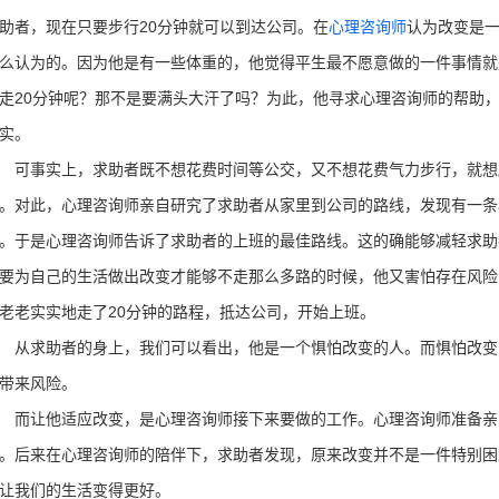
助者，现在只要步行20分钟就可以到达公司。在
心理咨询师
认为改变是
么认为的。因为他是有一些体重的，他觉得平生最不愿意做的一件事情就
走20分钟呢？那不是要满头大汗了吗？为此，他寻求心理咨询师的帮助
实。
事实上，求助者既不想花费时间等公交，又不想花费气力步行，就想
。对此，心理咨询师亲自研究了求助者从家里到公司的路线，发现有一条
。于是心理咨询师告诉了求助者的上班的最佳路线。这的确能够减轻求助
要为自己的生活做出改变才能够不走那么多路的时候，他又害怕存在风险
老老实实地走了20分钟的路程，抵达公司，开始上班。
求助者的身上，我们可以看出，他是一个惧怕改变的人。而惧怕改变
带来风险。
让他适应改变，是心理咨询师接下来要做的工作。心理咨询师准备亲
。后来在心理咨询师的陪伴下，求助者发现，原来改变并不是一件特别困
让我们的生活变得更好。