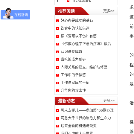
心理案例
【
】
求
推荐阅读
更多>>
这
好心态是成功的基石
前
饮食中的认知失调
事
读《爱可以不伤》有感
《佛教心理学正念治疗法》读后
可
认识进食障碍
的
当吃饭成为耻辱
程
人际关系的建立、维护与修复
的
工作中的幸福感
工作与家庭的平衡
是
升华你的攻击性
从
最新动态
更多>>
活
周末去哪儿——参加第466期心理
而
洞悉大千世界的治愈力和生命力
径
迎来全新的机遇与蜕变
够
我们心中的大千世界