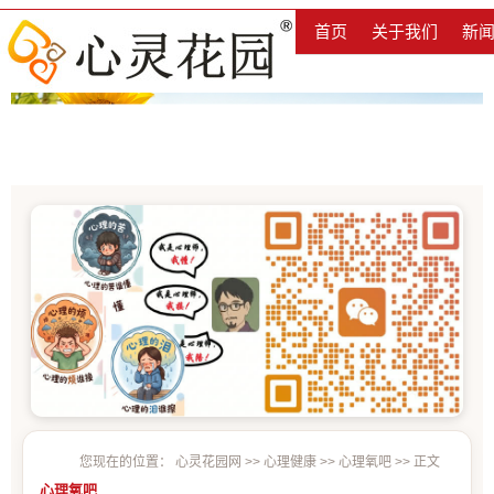
首页
关于我们
新
您现在的位置：
心灵花园网
>>
心理健康
>>
心理氧吧
>> 正文
心理氧吧