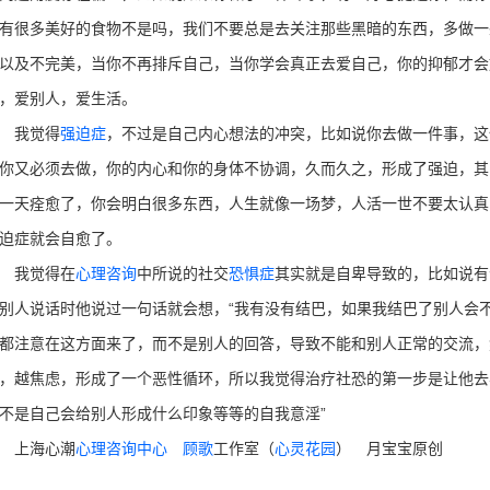
有很多美好的食物不是吗，我们不要总是去关注那些黑暗的东西，多做一
以及不完美，当你不再排斥自己，当你学会真正去爱自己，你的抑郁才会
，爱别人，爱生活。
我觉得
强迫症
，不过是自己内心想法的冲突，比如说你去做一件事，这
你又必须去做，你的内心和你的身体不协调，久而久之，形成了强迫，其
一天痊愈了，你会明白很多东西，人生就像一场梦，人活一世不要太认真
迫症就会自愈了。
我觉得在
心理咨询
中所说的社交
恐惧症
其实就是自卑导致的，比如说有
别人说话时他说过一句话就会想，“我有没有结巴，如果我结巴了别人会
都注意在这方面来了，而不是别人的回答，导致不能和别人正常的交流，
，越焦虑，形成了一个恶性循环，所以我觉得治疗社恐的第一步是让他去
不是自己会给别人形成什么印象等等的自我意淫”
上海心潮
心理咨询中心
顾歌
工作室（
心灵花园
） 月宝宝原创