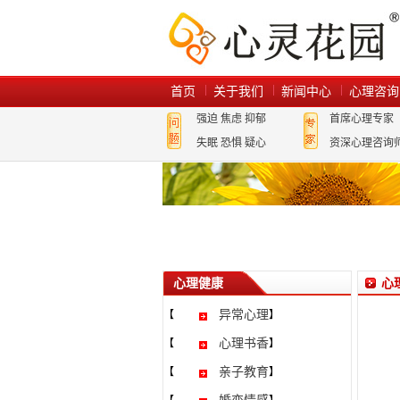
首页
关于我们
新闻中心
心理咨询
强迫
焦虑
抑郁
首席心理专家
失眠
恐惧
疑心
资深心理咨询
心理健康
心
异常心理
【
】
心理书香
【
】
亲子教育
【
】