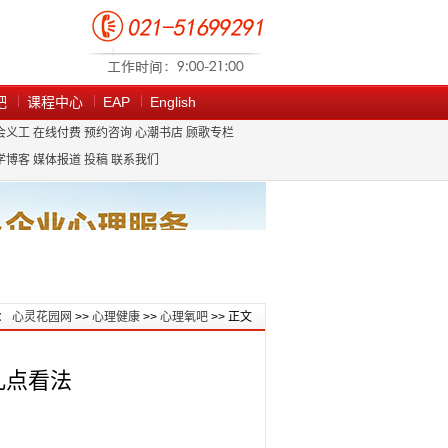
吧
课程中心
EAP
English
会义工
在线付费
预约咨询
心潮书店
顾歌专栏
学博客
媒体报道
投稿
联系我们
：
心灵花园网
>>
心理健康
>>
心理氧吧
>> 正文
几点看法