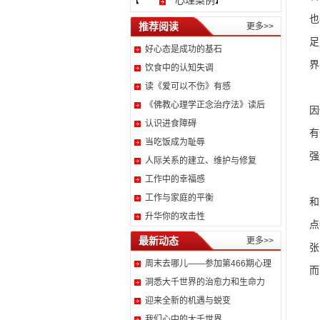
心理案例
【
】
也
推荐阅读
更多>>
足
好心态是成功的基石
界
饮食中的认知失调
读《爱可以不伤》有感
《佛教心理学正念治疗法》读后
因
认识进食障碍
有
当吃饭成为耻辱
强
人际关系的建立、维护与修复
工作中的幸福感
工作与家庭的平衡
和
升华你的攻击性
点
最新动态
更多>>
张
周末去哪儿——参加第466期心理
而
洞悉大千世界的治愈力和生命力
迎来全新的机遇与蜕变
我们心中的大千世界