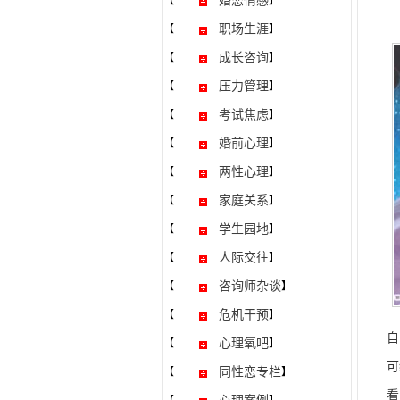
婚恋情感
【
】
职场生涯
【
】
成长咨询
【
】
压力管理
【
】
考试焦虑
【
】
婚前心理
【
】
两性心理
【
】
家庭关系
【
】
学生园地
【
】
人际交往
【
】
咨询师杂谈
【
】
危机干预
【
】
自
心理氧吧
【
】
可
同性恋专栏
【
】
看