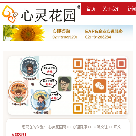
首页
关于我们
新
您现在的位置：
心灵花园网
>>
心理健康
>>
人际交往
>> 正文
人际交往