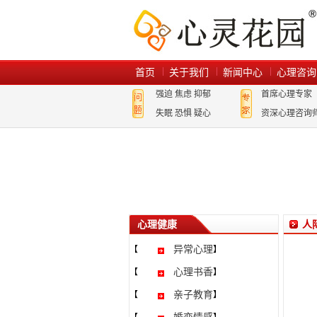
首页
关于我们
新闻中心
心理咨询
强迫
焦虑
抑郁
首席心理专家
失眠
恐惧
疑心
资深心理咨询
心理健康
人
异常心理
【
】
心理书香
【
】
亲子教育
【
】