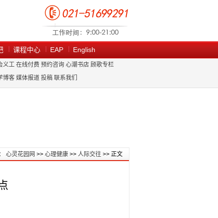
吧
课程中心
EAP
English
会义工
在线付费
预约咨询
心潮书店
顾歌专栏
学博客
媒体报道
投稿
联系我们
：
心灵花园网
>>
心理健康
>>
人际交往
>> 正文
点