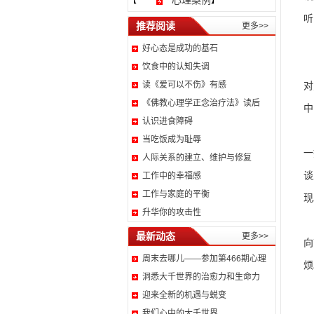
心理案例
【
】
听
推荐阅读
更多>>
好心态是成功的基石
第
饮食中的认知失调
读《爱可以不伤》有感
对
《佛教心理学正念治疗法》读后
中
认识进食障碍
第
当吃饭成为耻辱
一
人际关系的建立、维护与修复
谈
工作中的幸福感
工作与家庭的平衡
现
升华你的攻击性
通
最新动态
更多>>
向
周末去哪儿——参加第466期心理
烦
洞悉大千世界的治愈力和生命力
迎来全新的机遇与蜕变
我们心中的大千世界