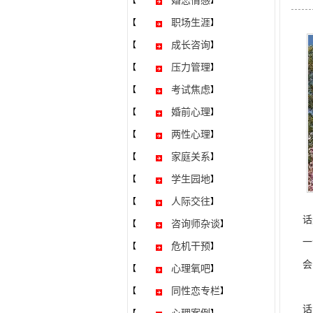
婚恋情感
【
】
职场生涯
【
】
成长咨询
【
】
压力管理
【
】
考试焦虑
【
】
婚前心理
【
】
两性心理
【
】
家庭关系
【
】
学生园地
【
】
人际交往
【
】
话
咨询师杂谈
【
】
一
危机干预
【
】
会
心理氧吧
【
】
其
同性恋专栏
【
】
话