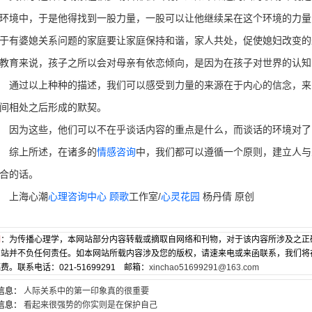
环境中，于是他得找到一股力量，一股可以让他继续呆在这个环境的力量
于有婆媳关系问题的家庭要让家庭保持和谐，家人共处，促使媳妇改变的
教育来说，孩子之所以会对母亲有依恋倾向，是因为在孩子对世界的认知
过以上种种的描述，我们可以感受到力量的来源在于内心的信念，来
间相处之后形成的默契。
为这些，他们可以不在乎谈话内容的重点是什么，而谈话的环境对了
综上所述，在诸多的
情感咨询
中，我们都可以遵循一个原则，建立人与
合的话。
上海心潮
心理咨询中心
顾歌
工作室/
心灵花园
杨丹倩 原创
明
：为传播心理学，本网站部分内容转载或摘取自网络和刊物，对于该内容所涉及之正
网站并不负任何责任。如本网站所载内容涉及您的版权，请速来电或来函联系，我们将
费。联系电话：021-51699291 邮箱：
xinchao51699291@163.com
信息：
人际关系中的第一印象真的很重要
信息：
看起来很强势的你实则是在保护自己