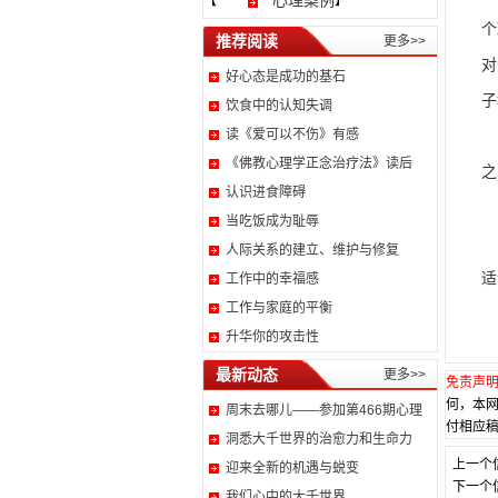
心理案例
【
】
个
推荐阅读
更多>>
对
好心态是成功的基石
子
饮食中的认知失调
读《爱可以不伤》有感
通
《佛教心理学正念治疗法》读后
之
认识进食障碍
因
当吃饭成为耻辱
人际关系的建立、维护与修复
适
工作中的幸福感
工作与家庭的平衡
升华你的攻击性
最新动态
更多>>
免责声
何，本
周末去哪儿——参加第466期心理
付相应稿
洞悉大千世界的治愈力和生命力
上一个
迎来全新的机遇与蜕变
下一个
我们心中的大千世界