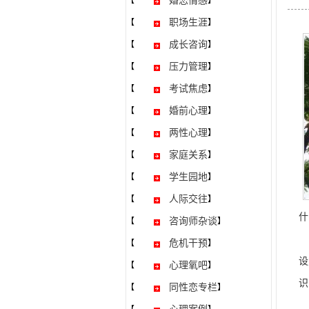
婚恋情感
【
】
职场生涯
【
】
成长咨询
【
】
压力管理
【
】
考试焦虑
【
】
婚前心理
【
】
两性心理
【
】
家庭关系
【
】
学生园地
【
】
人际交往
【
】
什
咨询师杂谈
【
】
这
危机干预
【
】
设
心理氧吧
【
】
识
同性恋专栏
【
】
类