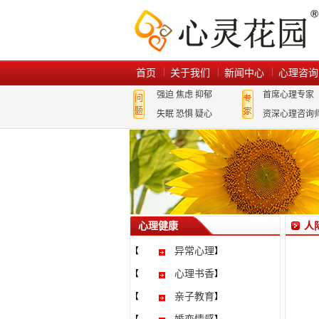
首页
关于我们
新闻中心
心理咨询
强迫
焦虑
抑郁
首席心理专家
失眠
恐惧
疑心
资深心理咨询
心理健康
人
异常心理
【
】
心理书香
【
】
亲子教育
【
】