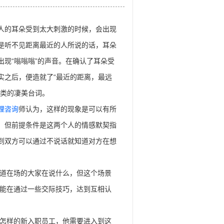
耳朵受到太大刺激的时候，会出现
是听不见距离最近的人所说的话，耳朵
出现“嗡嗡嗡”的声音。在确认了耳朵受
实之后，便造就了“最近的距离，最远
一类的凄美台词。
理咨询
师认为，这样的现象是可以有所
，但前提条件是这两个人的情感默契指
到双方可以通过不说话就知道对方在想
道在场的大家在说什么，但这个场景
能在通过一些交际技巧，达到互相认
怎样的新入职员工，他需要进入到这