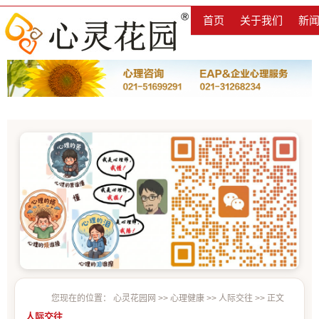
首页
关于我们
新
您现在的位置：
心灵花园网
>>
心理健康
>>
人际交往
>> 正文
人际交往