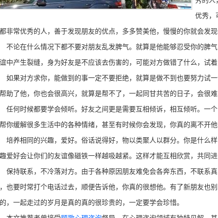
秀的人
优秀，
都非常优秀的人，善于发现朋友的优点，多多赞美他，慢慢的你就会发现
论在什么情况下都不要对朋友乱发脾气。就算是他能够忍受你的脾气
谊中产生裂缝，身为好友是不应该去伤害的，可能对方做错了什么，试着
果对方求你，能做到的事一定不要拒绝，就算是做不到也要努力试一
帮助了他，你也会很高兴，就算是帮不了，一起同甘共苦的日子，会很难
何时候都要学会倾听。好友之间更是需要互相倾诉，相互倾听。一个
帮你缓解很多生活中的各种情绪，甚至有时候你会发现，你真的离不开他
养相同的兴趣，爱好。俗话说得好，物以类聚人以群分。你是什么样的
趣爱好会让你们的友谊像磁铁一样越吸越紧。这样才能互相欣赏，共同进
持联系，不冷落对方。由于各种原因朋友难免会各奔东西，不联系真
，也要时常打个电话过去，顺便告诉他，你真的很想他。有了新朋友也别
的，一起走过的岁月是真的真的很珍贵的，一定要学会珍惜。