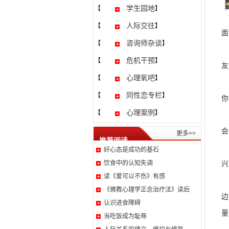
学生园地
【
】
人际交往
【
】
面
咨询师杂谈
【
】
不
危机干预
【
】
友
心理氧吧
【
】
如
同性恋专栏
【
】
你
心理案例
【
】
任
会
更多>>
推荐阅读
培
好心态是成功的基石
饮食中的认知失调
兴
读《爱可以不伤》有感
保
《佛教心理学正念治疗法》读后
边
认识进食障碍
量
当吃饭成为耻辱