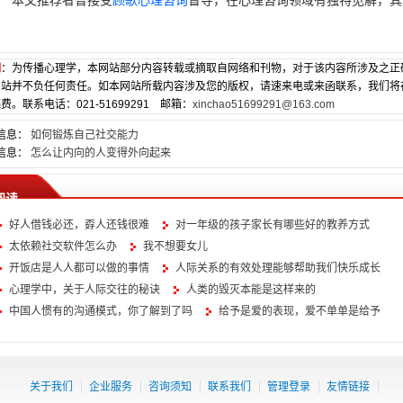
本文推荐者曾接受
顾歌
心理咨询
督导，在心理咨询领域有独特见解，其
明
：为传播心理学，本网站部分内容转载或摘取自网络和刊物，对于该内容所涉及之正
网站并不负任何责任。如本网站所载内容涉及您的版权，请速来电或来函联系，我们将
费。联系电话：021-51699291 邮箱：
xinchao51699291@163.com
信息：
如何锻炼自己社交能力
信息：
怎么让内向的人变得外向起来
阅读
好人借钱必还，孬人还钱很难
对一年级的孩子家长有哪些好的教养方式
太依赖社交软件怎么办
我不想要女儿
开饭店是人人都可以做的事情
人际关系的有效处理能够帮助我们快乐成长
心理学中，关于人际交往的秘诀
人类的毁灭本能是这样来的
中国人惯有的沟通模式，你了解到了吗
给予是爱的表现，爱不单单是给予
关于我们
企业服务
咨询须知
联系我们
管理登录
友情链接