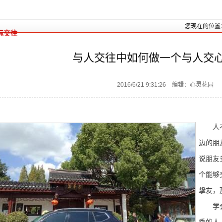
您现在的位置
际交往
与人交往中如何做一个与人交
2016/6/21 9:31:26 编辑：心灵花园
人不可
边的朋
说朋友
个能够
挚友，
学会赞