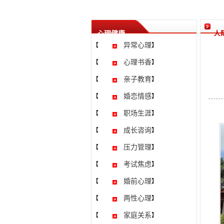
心理健康
人
异常心理
【
】
心理书香
【
】
亲子教育
【
】
婚恋情感
【
】
职场生涯
【
】
成长咨询
【
】
压力管理
【
】
考试焦虑
【
】
婚前心理
【
】
两性心理
【
】
家庭关系
【
】