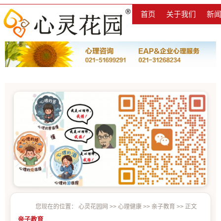
首页
关于我们
新
您现在的位置：
心灵花园网
>>
心理健康
>>
亲子教育
>> 正文
亲子教育