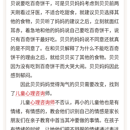
贝说要吃百奇饼干，可是贝贝妈妈考虑到贝贝前两
天刚看过牙医，不适合吃甜食，就建议贝贝选择其
他的食物，贝贝听了妈妈的建议之后，立刻就面红
耳赤，着急地和他的妈妈说自己要吃百奇饼干，说
只有百奇饼干最好吃。贝贝的妈妈说不同意还就真
的是不同意了。在和贝贝解释了为什么不能吃百奇
饼干的理由之后，就给贝贝买了其他的食物。贝贝
因为没有吃到百奇饼干而大哭大闹。贝贝妈妈因此
感到郁闷。
因此贝贝妈妈觉得淘气的贝贝需要改变，找到
了
儿童
心理咨询
师。
儿童
心理咨询师
不否认，再小的儿童他也是有
情绪，有情感的，教会他们识别自己的情感是家长
朋友们在亲子教育中首当其冲要做的事情。在孩子
有情绪的时候，让她他们把不舒服的情绪通过表达