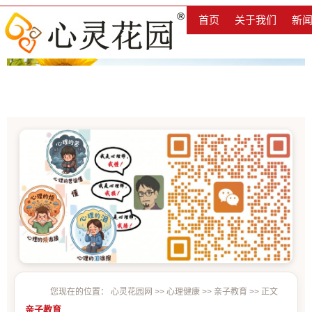
首页
关于我们
新
您现在的位置：
心灵花园网
>>
心理健康
>>
亲子教育
>> 正文
亲子教育