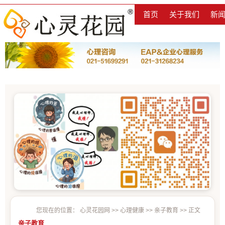
首页
关于我们
新
您现在的位置：
心灵花园网
>>
心理健康
>>
亲子教育
>> 正文
亲子教育