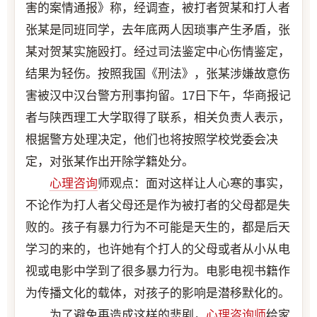
害的案情通报》称，经调查，被打者贺某和打人者
张某是同班同学，去年底两人因琐事产生矛盾，张
某对贺某实施殴打。经过司法鉴定中心伤情鉴定，
结果为轻伤。按照我国《刑法》，张某涉嫌故意伤
害被汉中汉台警方刑事拘留。17日下午，华商报记
者与陕西理工大学取得了联系，相关负责人表示，
根据警方处理决定，他们也将按照学校党委会决
定，对张某作出开除学籍处分。
心理咨询
师观点：面对这样让人心寒的事实，
不论作为打人者父母还是作为被打者的父母都是失
败的。孩子有暴力行为不可能是天生的，都是后天
学习的来的，也许她有个打人的父母或者从小从电
视或电影中学到了很多暴力行为。电影电视书籍作
为传播文化的载体，对孩子的影响是潜移默化的。
为了避免再造成这样的悲剧，
心理咨询师
给家