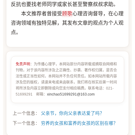
反抗也要找老师同学或家长甚至警察叔叔求助。
本文推荐者曾接受
顾歌
心理咨询督导，在心理
咨询领域有独特见解，其发布文章的观点为个人观
点。
免责声明
：为传播心理学，本网站部分内容转载或摘取自网络和
刊物，对于该内容所涉及之正确性、抄袭、著作权归属，是否合
法性或正当性如何，本网站并不负任何责任。如本网站所载内容
涉及您的版权，请速来电或来函联系，我们将在核实后第一时间
将所涉及内容立即删除或向您支付相应稿费。联系电话：021-
51699291 邮箱：
xinchao51699291@163.com
上一个信息：
父亲节，你向父亲表达爱了吗？
下一个信息：
穷养的女孩和富养的女孩的区别在哪？