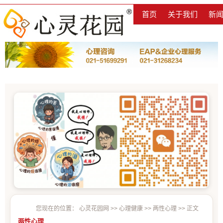
首页
关于我们
新
您现在的位置：
心灵花园网
>>
心理健康
>>
两性心理
>> 正文
两性心理