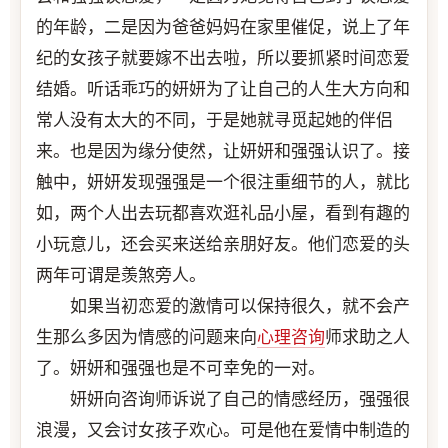
的年龄，二是因为爸爸妈妈在家里催促，说上了年
纪的女孩子就要嫁不出去啦，所以要抓紧时间恋爱
结婚。听话乖巧的妍妍为了让自己的人生大方向和
常人没有太大的不同，于是她就寻觅起她的伴侣
来。也是因为缘分使然，让妍妍和强强认识了。接
触中，妍妍发现强强是一个很注重细节的人，就比
如，两个人出去玩都喜欢逛礼品小屋，看到有趣的
小玩意儿，还会买来送给亲朋好友。他们恋爱的头
两年可谓是羡煞旁人。
如果当初恋爱的激情可以保持很久，就不会产
生那么多因为情感的问题来向
心理咨询
师求助之人
了。妍妍和强强也是不可幸免的一对。
妍妍向咨询师诉说了自己的情感经历，强强很
浪漫，又会讨女孩子欢心。可是他在爱情中制造的