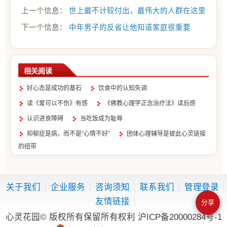
上一个信息：
世上最不计较付出，最伟大的人群在这里
下一个信息：
中年男子的反省让他知道家庭很重要
相关阅读
好心态是成功的基石
饮食中的认知失调
读《爱可以不伤》有感
《佛教心理学正念治疗法》读后感
认识进食障碍
当吃饭成为耻辱
抑郁症是病，而不是“心情不好”
团体心理辅导是彼此心灵链接
的纽带
生活中的认知失调
对人际关系颇看重
关于我们
企业服务
咨询须知
联系我们
管理登录
友情链接
分享
心灵花园© 版权所有保留所有权利
沪ICP备20000284号-1